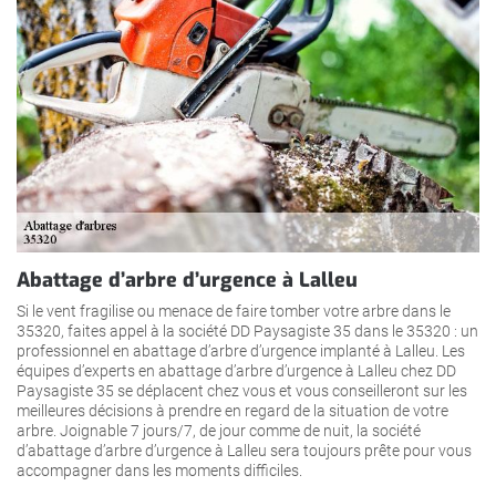
Abattage d’arbre d’urgence à Lalleu
Si le vent fragilise ou menace de faire tomber votre arbre dans le
35320, faites appel à la société DD Paysagiste 35 dans le 35320 : un
professionnel en abattage d’arbre d’urgence implanté à Lalleu. Les
équipes d’experts en abattage d’arbre d’urgence à Lalleu chez DD
Paysagiste 35 se déplacent chez vous et vous conseilleront sur les
meilleures décisions à prendre en regard de la situation de votre
arbre. Joignable 7 jours/7, de jour comme de nuit, la société
d’abattage d’arbre d’urgence à Lalleu sera toujours prête pour vous
accompagner dans les moments difficiles.