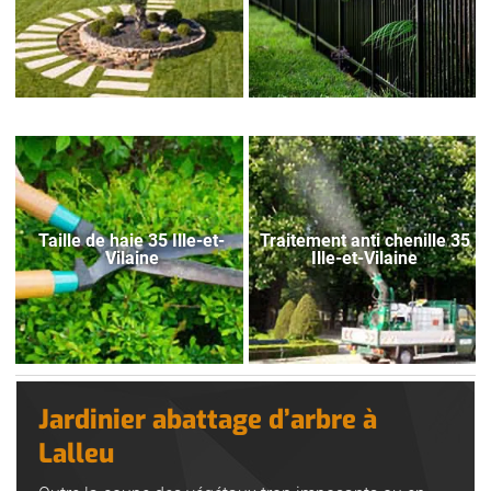
Taille de haie 35 Ille-et-
Traitement anti chenille 35
Vilaine
Ille-et-Vilaine
Jardinier abattage d’arbre à
Lalleu