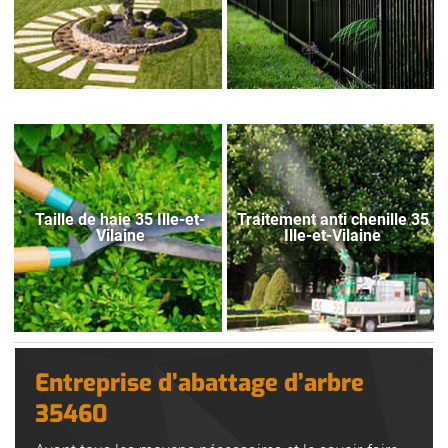
Taille de haie 35 Ille-et-
Traitement anti chenille 35
Vilaine
Ille-et-Vilaine
Entreprise d’abattage d’arbre
35460