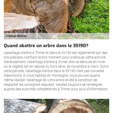
Quand abattre un arbre dans le 35190?
L’abattage d’arbre à Trimer et dans le 35190 est réglementé par des
lois précises, notifiant le bon moment pour pratiquer cette activité.
Généralement, l’abattage d’arbre à Trimer doit se dérouler en hiver
où le végétal est en repose ou hors sève, de novembre à mars. Outre
cette période, l’abattage d’arbre dans le 35190 n’est pas conseillé.
Néanmoins, si vous habitez en montagne, vous pouvez quand
même réaliser l’abattage de votre arbre en été à condition de
respecter les consignes requises. Veuillez toujours se renseigner
auprès des autorités compétentes à Trimer pour plus d’information.