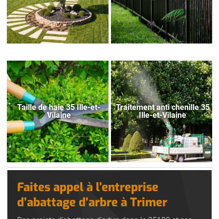
Taille de haie 35 Ille-et-
Traitement anti chenille 35
Vilaine
Ille-et-Vilaine
Faites appel à l’entreprise
d’abattage d’arbre à Trimer