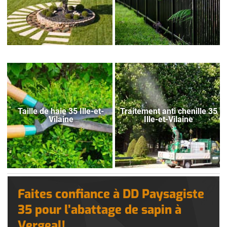
Taille de haie 35 Ille-et-
Traitement anti chenille 35
Vilaine
Ille-et-Vilaine
Faites confiance à DD Paysagiste
35 pour l’abattage de sapin à
Vergeal!