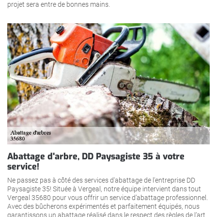
projet sera entre de bonnes mains.
Abattage d'arbre, DD Paysagiste 35 à votre
service!
Ne passez pas à côté des services d'abattage de l'entreprise DD
Paysagiste 35! Située à Vergeal, notre équipe intervient dans tout
Vergeal 35680 pour vous offrir un service d’abattage professionnel.
Avec des bûcherons expérimentés et parfaitement équipés, nous
garantissons un abattage réalisé dans le respect des règles de l’art