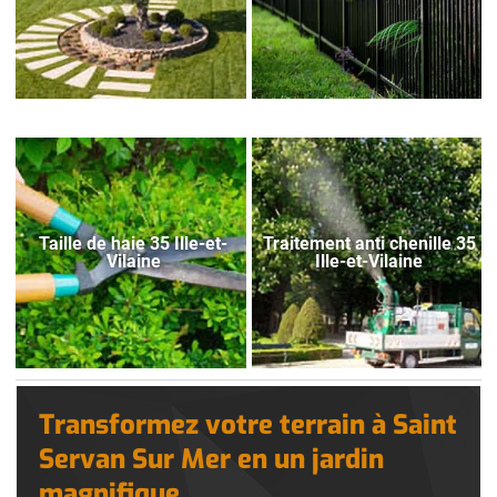
Taille de haie 35 Ille-et-
Traitement anti chenille 35
Vilaine
Ille-et-Vilaine
Transformez votre terrain à Saint
Servan Sur Mer en un jardin
magnifique