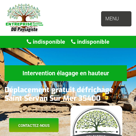
MENU
indisponible
indisponible
Intervention élagage en hauteur
Déplacement gratuit défrichage
Saint Servan Sur Mer 35400
CONTACTEZ-NOUS