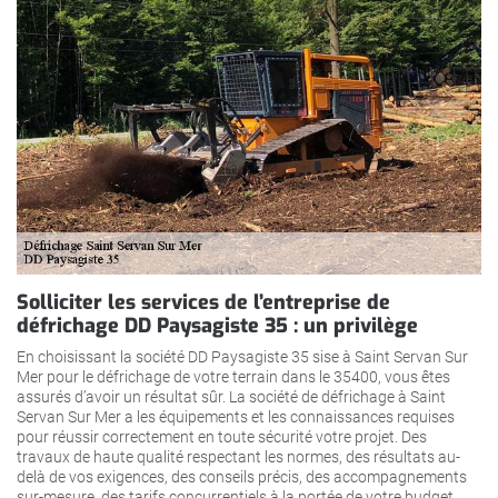
Solliciter les services de l’entreprise de
défrichage DD Paysagiste 35 : un privilège
En choisissant la société DD Paysagiste 35 sise à Saint Servan Sur
Mer pour le défrichage de votre terrain dans le 35400, vous êtes
assurés d’avoir un résultat sûr. La société de défrichage à Saint
Servan Sur Mer a les équipements et les connaissances requises
pour réussir correctement en toute sécurité votre projet. Des
travaux de haute qualité respectant les normes, des résultats au-
delà de vos exigences, des conseils précis, des accompagnements
sur-mesure, des tarifs concurrentiels à la portée de votre budget,…