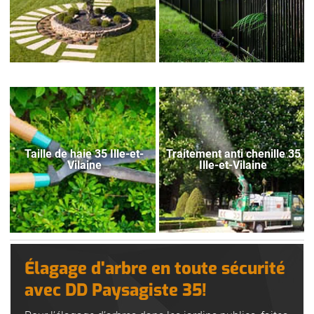
Taille de haie 35 Ille-et-
Traitement anti chenille 35
Vilaine
Ille-et-Vilaine
Élagage d'arbre en toute sécurité
avec DD Paysagiste 35!