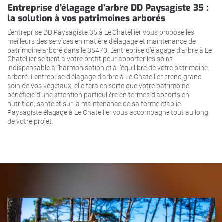
Entreprise d’élagage d’arbre DD Paysagiste 35 :
la solution à vos patrimoines arborés
L’entreprise DD Paysagiste 35 à Le Chatellier vous propose les
meilleurs des services en matière d’élagage et maintenance de
patrimoine arboré dans le 35470. L’entreprise d’élagage d’arbre à Le
Chatellier se tient à votre profit pour apporter les soins
indispensable à l’harmonisation et à l’équilibre de votre patrimoine
arboré. L’entreprise d’élagage d’arbre à Le Chatellier prend grand
soin de vos végétaux, elle fera en sorte que votre patrimoine
bénéficie d’une attention particulière en termes d’apports en
nutrition, santé et sur la maintenance de sa forme établie.
Paysagiste élagage à Le Chatellier vous accompagne tout au long
de votre projet.