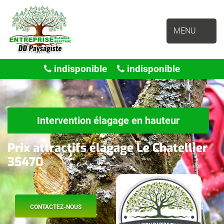
MENU
indisponible
indisponible
Intervention élagage en hauteur
Prix attractifs élagage Le Chatellier
35470
CONTACTEZ-NOUS