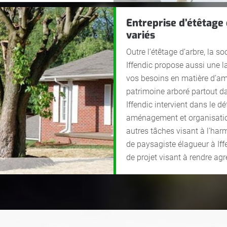
Entreprise d’étêtage 
variés
Outre l’étêtage d’arbre, la s
Iffendic propose aussi une l
vos besoins en matière d’am
patrimoine arboré partout d
Iffendic intervient dans le d
aménagement et organisation
autres tâches visant à l’har
de paysagiste élagueur à Iff
de projet visant à rendre agr