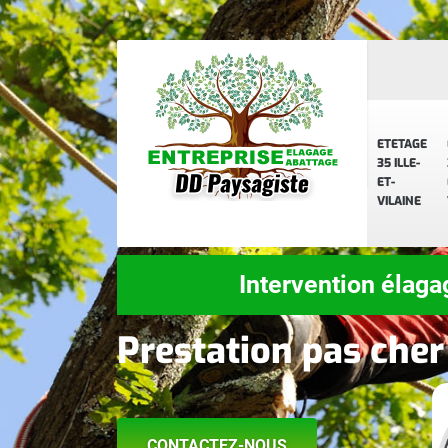
ETETAGE
35 ILLE-
ET-
VILAINE
Intervention élaga
Prestation pas cher
CONTACTEZ-NOUS