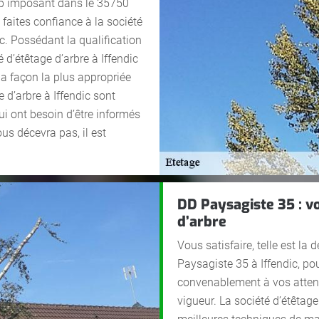
rop imposant dans le 35750
, faites confiance à la société
c. Possédant la qualification
é d’étêtage d’arbre à Iffendic
a façon la plus appropriée
e d’arbre à Iffendic sont
ui ont besoin d’être informés
ous décevra pas, il est
DD Paysagiste 35 : vo
d’arbre
Vous satisfaire, telle est la 
Paysagiste 35 à Iffendic, po
convenablement à vos attent
vigueur. La société d’étêtage