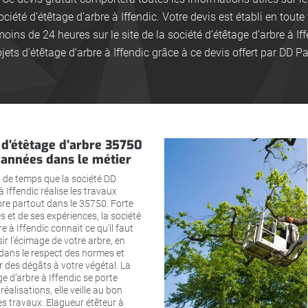
ociété d’étêtage d’arbre à Iffendic. Votre devis est établi en toute t
oins de 24 heures sur le site de la société d’étêtage d’arbre à If
jets d’étêtage d’arbre à Iffendic grâce à ce devis offert par DD P
 d’étêtage d’arbre 35750
s années dans le métier
 de temps que la société DD
 Iffendic réalise les travaux
bre partout dans le 35750. Forte
s et de ses expériences, la société
e à Iffendic connait ce qu’il faut
sir l’écimage de votre arbre, en
 dans le respect des normes et
 des dégâts à votre végétal. La
ge d’arbre à Iffendic se porte
éalisations, elle veille au bon
s travaux. Elagueur étêteur à