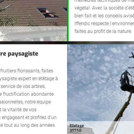
meilleures techniques de main
végétal. Avec la société d’étê
bien fait et les conseils avi
Iffendic respecte l’environne
faites au profit de la nature.
tre paysagiste
ruitiers florissants, faites
ysagiste expert en étêtage à
 service de vos arbres,
 fructification abondante.
ssionnelles, notre équipe
la vitalité de vos
s engageant et profitez d'un
té tout au long des années.