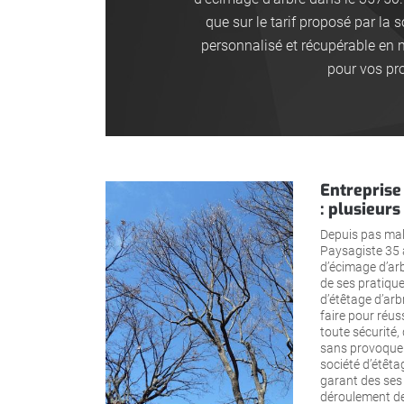
que sur le tarif proposé par la s
personnalisé et récupérable en m
pour vos pro
Entreprise
: plusieur
Depuis pas mal
Paysagiste 35 à
d’écimage d’ar
de ses pratique
d’étêtage d’arbr
faire pour réus
toute sécurité,
sans provoquer
société d’étêta
garant des ses r
déroulement de