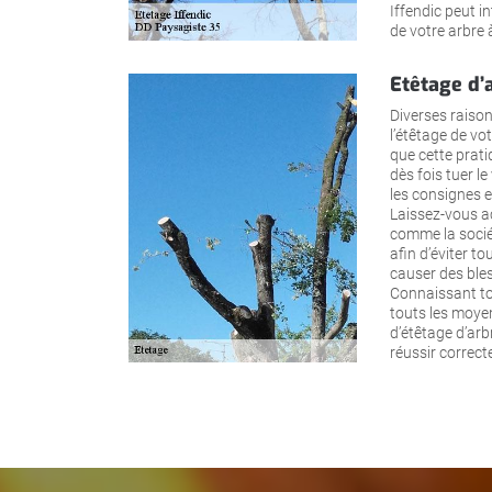
Iffendic peut in
de votre arbre 
Etêtage d’a
Diverses raiso
l’étêtage de vo
que cette prati
dès fois tuer l
les consignes e
Laissez-vous a
comme la socié
afin d’éviter to
causer des bles
Connaissant tou
touts les moyen
d’étêtage d’arb
réussir correct