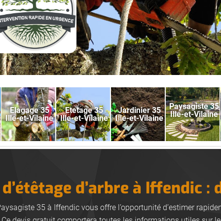
Paysagiste 35
Elagage 35
Etetage 35
Jardinier 35
Ille-et-Vilaine
Ille-et-Vilaine
Ille-et-Vilaine
Ille-et-Vilaine
d’étêtage d’arbre à Iffendic : 
Paysagiste 35 à Iffendic vous offre l’opportunité d’estimer rapid
Ce devis gratuit comportera toutes les informations utiles sur le