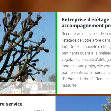
Entreprise d’étêtage d
accompagnement pro
Recourir aux services de la 
l’étêtage de votre arbre dans 
fait. Outre, la société d’étêt
pertinents quant à la meilleu
végétal. La société d’étêtag
long de votre projet, elle vo
bonne santé sans nuire à la 
d’étêtage d’arbre à Iffendic 
rassurés !
re service