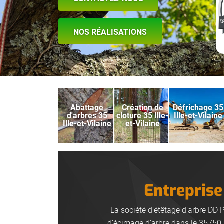
NOS RÉALISATIONS
Abattage
Création de
Défrichage 35
d'arbres 35
cloture 35 Ille-
Ille-et-Vilaine
Ille-et-Vilaine
et-Vilaine
Entreprise 
La société d’étêtage d’arbre DD 
d’écimage d’arbre dans le 35750. 