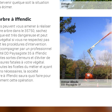
tervenir quelque soit la situation
à écimer.
rbre à Iffendic
ns peuvent vous amener à réaliser
tre arbre dans le 35750, sachez
que est très dangereuse et peut
e végétal si vous ne respectez pas
t les procédures d’intervention.
ccompagner par un professionnel
té DD Paysagiste 35 à Iffendic
utes sortes d’erreurs et d’éviter de
sures fatales à votre végétal.
tes les ficelles du métier et ayant
s nécessaires, la société
re à Iffendic saura quoi faire pour
ement cette opération.