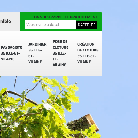
ON VOUS RAPPELLE GRATUITEMENT
nible
POSE DE
JARDINIER
CRÉATION
PAYSAGISTE
CLOTURE
35 ILLE-
DE CLOTURE
35 ILLE-ET-
35 ILLE-
ET-
35 ILLE-ET-
VILAINE
ET-
VILAINE
VILAINE
VILAINE