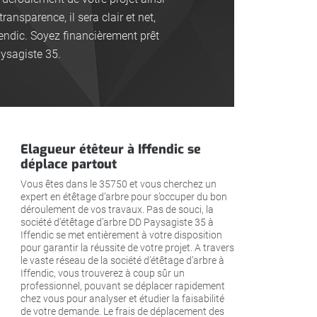
ransparence, il sera clair et net,
fendic. Soyez financièrement prêt
aysagiste 35.
Elagueur étêteur à Iffendic se
déplace partout
Vous êtes dans le 35750 et vous cherchez un
expert en étêtage d’arbre pour s’occuper du bon
déroulement de vos travaux. Pas de souci, la
société d’étêtage d’arbre DD Paysagiste 35 à
Iffendic se met entièrement à votre disposition
pour garantir la réussite de votre projet. A travers
le vaste réseau de la société d’étêtage d’arbre à
Iffendic, vous trouverez à coup sûr un
professionnel, pouvant se déplacer rapidement
chez vous pour analyser et étudier la faisabilité
de votre demande. Le frais de déplacement des