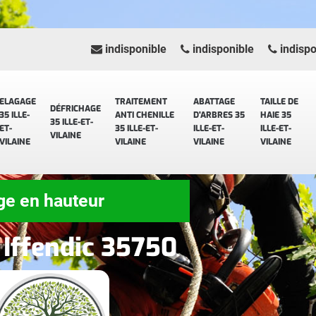
indisponible
indisponible
indispo
ELAGAGE
TRAITEMENT
ABATTAGE
TAILLE DE
DÉFRICHAGE
35 ILLE-
ANTI CHENILLE
D'ARBRES 35
HAIE 35
35 ILLE-ET-
ET-
35 ILLE-ET-
ILLE-ET-
ILLE-ET-
VILAINE
VILAINE
VILAINE
VILAINE
VILAINE
ge en hauteur
 Iffendic 35750