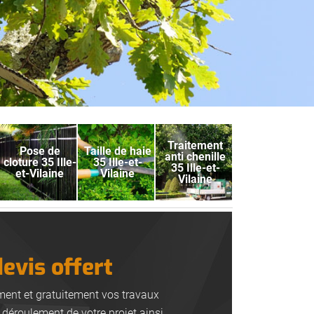
Traitement
Pose de
Taille de haie
anti chenille
cloture 35 Ille-
35 Ille-et-
35 Ille-et-
et-Vilaine
Vilaine
Vilaine
devis offert
ement et gratuitement vos travaux
 déroulement de votre projet ainsi