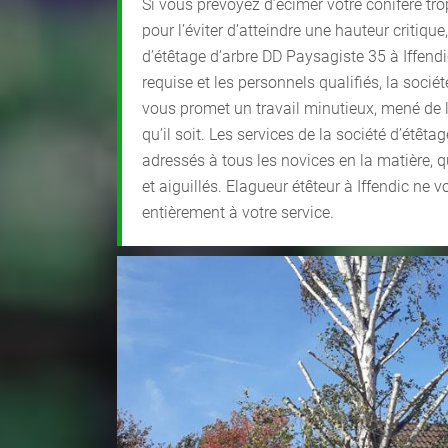
Si vous prévoyez d’écimer votre conifère t
pour l’éviter d’atteindre une hauteur critique
d’étêtage d’arbre DD Paysagiste 35 à Iffendi
requise et les personnels qualifiés, la sociét
vous promet un travail minutieux, mené de l
qu’il soit. Les services de la société d’étêtag
adressés à tous les novices en la matière, q
et aiguillés. Elagueur étêteur à Iffendic ne v
entièrement à votre service.