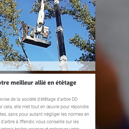
tre meilleur allié en étêtage
devise de la société d’étêtage d’arbre DD
ur cela, elle met tout en œuvre pour répondre
es, sans pour autant négliger les normes en
 d’arbre à Iffendic vous conseille sur les