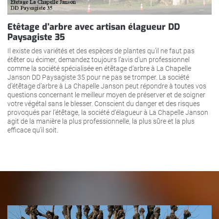
Etêtage d’arbre avec artisan élagueur DD
Paysagiste 35
Il existe des variétés et des espèces de plantes qu’il ne faut pas
étêter ou écimer, demandez toujours l’avis d’un professionnel
comme la société spécialisée en étêtage d’arbre à La Chapelle
Janson DD Paysagiste 35 pour ne pas se tromper. La société
d’étêtage d’arbre à La Chapelle Janson peut répondre à toutes vos
questions concernant le meilleur moyen de préserver et de soigner
votre végétal sans le blesser. Conscient du danger et des risques
provoqués par l’étêtage, la société d’élagueur à La Chapelle Janson
agit de la manière la plus professionnelle, la plus sûre et la plus
efficace qu’il soit.