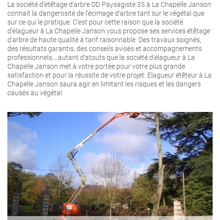
La société d’étêtage d’arbre DD Paysagiste 35 à La Chapelle Janson
connait la dangerosité de l’écimage d’arbre tant sur le végétal que
sur ce qui le pratique. C’est pour cette raison que la société
d’élagueur à La Chapelle Janson vous propose ses services étêtage
d’arbre de haute qualité à tarif raisonnable. Des travaux soignés,
des résultats garantis, des conseils avisés et accompagnements
professionnels,…autant d’atouts que la société d’élagueur à La
Chapelle Janson met à votre portée pour votre plus grande
satisfaction et pour la réussite de votre projet. Elagueur étêteur à La
Chapelle Janson saura agir en limitant les risques et les dangers
causés au végétal.