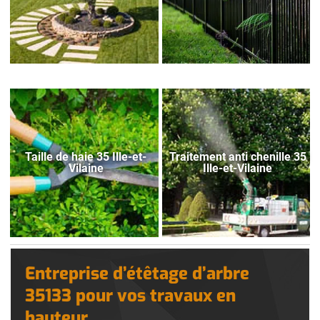
Taille de haie 35 Ille-et-
Traitement anti chenille 35
Vilaine
Ille-et-Vilaine
Entreprise d’étêtage d’arbre
35133 pour vos travaux en
hauteur