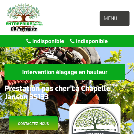
MENU
indisponible
indisponible
Intervention élagage en hauteur
Prestation pas cher La Chapelle
Janson 35133
CONTACTEZ-NOUS