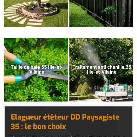
Taille de haie 35 Ille-et-
Traitement anti chenille 35
Vilaine
Ille-et-Vilaine
Elagueur étêteur DD Paysagiste
35 : le bon choix