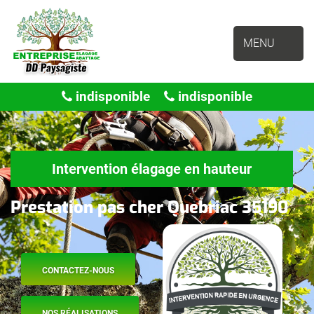
MENU
indisponible
indisponible
Intervention élagage en hauteur
Prestation pas cher Quebriac 35190
CONTACTEZ-NOUS
NOS RÉALISATIONS