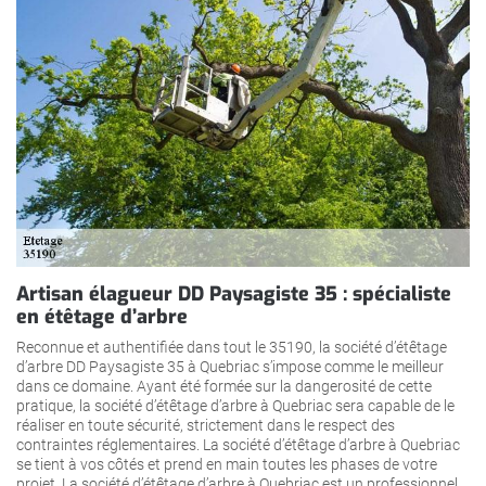
Artisan élagueur DD Paysagiste 35 : spécialiste
en étêtage d’arbre
Reconnue et authentifiée dans tout le 35190, la société d’étêtage
d’arbre DD Paysagiste 35 à Quebriac s’impose comme le meilleur
dans ce domaine. Ayant été formée sur la dangerosité de cette
pratique, la société d’étêtage d’arbre à Quebriac sera capable de le
réaliser en toute sécurité, strictement dans le respect des
contraintes réglementaires. La société d’étêtage d’arbre à Quebriac
se tient à vos côtés et prend en main toutes les phases de votre
projet. La société d’étêtage d’arbre à Quebriac est un professionnel