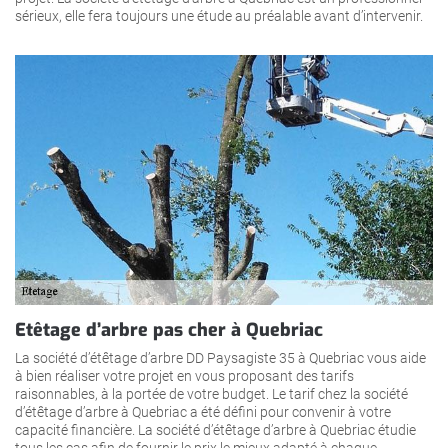
sérieux, elle fera toujours une étude au préalable avant d’intervenir.
Etêtage d’arbre pas cher à Quebriac
La société d’étêtage d’arbre DD Paysagiste 35 à Quebriac vous aide
à bien réaliser votre projet en vous proposant des tarifs
raisonnables, à la portée de votre budget. Le tarif chez la société
d’étêtage d’arbre à Quebriac a été défini pour convenir à votre
capacité financière. La société d’étêtage d’arbre à Quebriac étudie
tous les cas afin de fournir le prix le mieux adapté à chaque