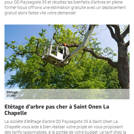
pour DD Paysagiste 35 et récoltez les bienfaits d’arbres en pleine
forme! Nous offrons une estimation gratuite avec un déplacement
gratuit alors faites vite votre demande!
Etêtage d’arbre pas cher à Saint Onen La
Chapelle
La société d’étêtage d’arbre DD Paysagiste 35 à Saint Onen La
Chapelle vous aide à bien réaliser votre projet en vous proposant
des tarifs raisonnables, à la portée de votre budget. Le tarif chez la