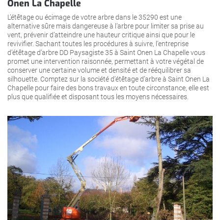
Onen La Chapelle
L’étêtage ou écimage de votre arbre dans le 35290 est une
alternative sûre mais dangereuse à l’arbre pour limiter sa prise au
vent, prévenir d’atteindre une hauteur critique ainsi que pour le
revivifier. Sachant toutes les procédures à suivre, l’entreprise
d’étêtage d’arbre DD Paysagiste 35 à Saint Onen La Chapelle vous
promet une intervention raisonnée, permettant à votre végétal de
conserver une certaine volume et densité et de rééquilibrer sa
silhouette. Comptez sur la société d’étêtage d’arbre à Saint Onen La
Chapelle pour faire des bons travaux en toute circonstance, elle est
plus que qualifiée et disposant tous les moyens nécessaires.