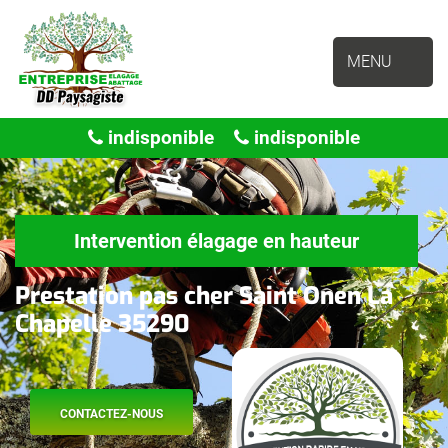
MENU
indisponible
indisponible
Intervention élagage en hauteur
Prestation pas cher Saint Onen La
Chapelle 35290
CONTACTEZ-NOUS