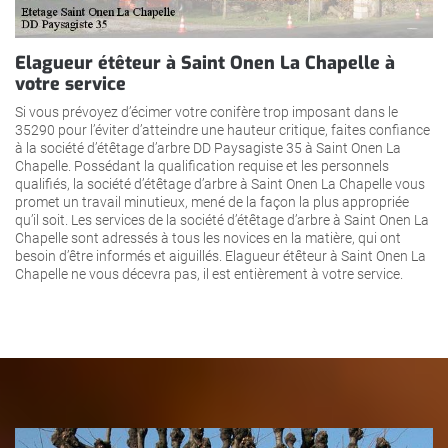
Elagueur étêteur à Saint Onen La Chapelle à
votre service
Si vous prévoyez d’écimer votre conifère trop imposant dans le
35290 pour l’éviter d’atteindre une hauteur critique, faites confiance
à la société d’étêtage d’arbre DD Paysagiste 35 à Saint Onen La
Chapelle. Possédant la qualification requise et les personnels
qualifiés, la société d’étêtage d’arbre à Saint Onen La Chapelle vous
promet un travail minutieux, mené de la façon la plus appropriée
qu’il soit. Les services de la société d’étêtage d’arbre à Saint Onen La
Chapelle sont adressés à tous les novices en la matière, qui ont
besoin d’être informés et aiguillés. Elagueur étêteur à Saint Onen La
Chapelle ne vous décevra pas, il est entièrement à votre service.