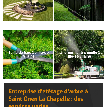
Taille de haie 35 Ille-et-
Traitement anti chenille 35
Vilaine
Ille-et-Vilaine
Entreprise d’étêtage d’arbre à
Saint Onen La Chapelle : des
services variés