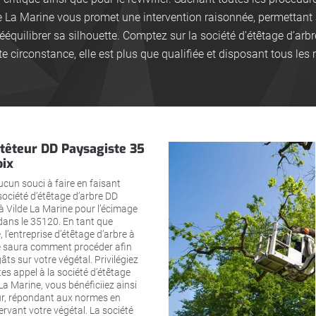
e La Marine vous promet une intervention raisonnée, permettant 
ééquilibrer sa silhouette. Comptez sur la société d’étêtage d’arb
e circonstance, elle est plus que qualifiée et disposant tous le
têteur DD Paysagiste 35
oix
cun souci à faire en faisant
société d’étêtage d’arbre DD
à Vilde La Marine pour l’écimage
dans le 35120. En tant que
 l’entreprise d’étêtage d’arbre à
e saura comment procéder afin
âts sur votre végétal. Privilégiez
ites appel à la société d’étêtage
 La Marine, vous bénéficiiez ainsi
sûr, répondant aux normes en
ervant votre végétal. La société