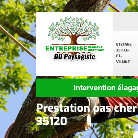
ETETAGE
35 ILLE-
ET-
VILAINE
Intervention élaga
Prestation pas cher
35120