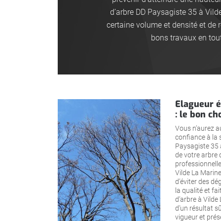
d’arbre DD Paysagiste 35 à Vild
certaine volume et densité et de r
bons travaux en tout
Elagueur é
: le bon ch
Vous n’aurez au
confiance à la 
Paysagiste 35 
de votre arbre 
professionnelle,
Vilde La Marin
d’éviter des dég
la qualité et fa
d’arbre à Vilde
d’un résultat 
vigueur et prés