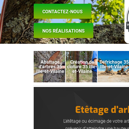
CONTACTEZ-NOUS
NOS RÉALISATIONS
Abattage
Création de
Défrichage 35
d'arbres 35
cloture 35 Ille-
Ille-et-Vilaine
Ille-et-Vilaine
et-Vilaine
Etêtage d’ar
L’étêtage ou écimage de votre arb
prévenir d’atteindre une hauteur 