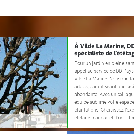
À Vilde La Marine, D
spécialiste de l’étêta
Pour un jardin en pleine santé
appel au service de DD Paysa
Vilde La Marine. Nous metton
arbres, garantissant une cro
abondante. Avec un œil aguer
équipe sublime votre espace v
plantations. Choisissez l'ex
étêtage maîtrisé et d'un arb