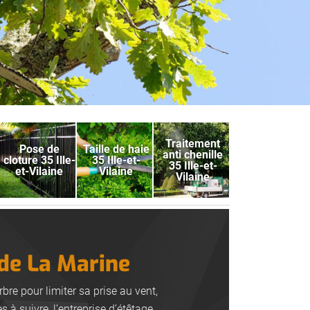
Traitement
Pose de
Taille de haie
anti chenille
cloture 35 Ille-
35 Ille-et-
35 Ille-et-
et-Vilaine
Vilaine
Vilaine
lde La Marine
bre pour limiter sa prise au vent,
s à suivre, l’entreprise d’étêtage