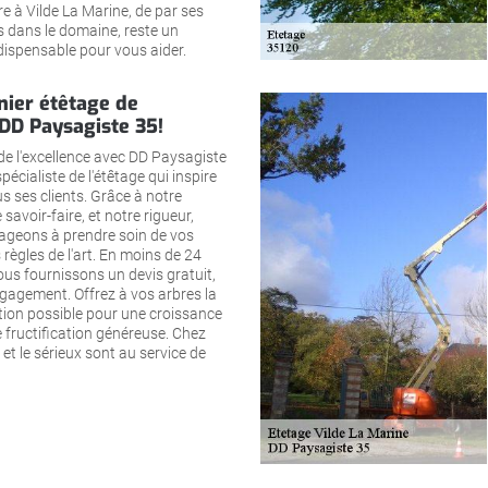
re à Vilde La Marine, de par ses
 dans le domaine, reste un
spensable pour vous aider.
nier étêtage de
 DD Paysagiste 35!
 de l'excellence avec DD Paysagiste
 spécialiste de l'étêtage qui inspire
s ses clients. Grâce à notre
 savoir-faire, et notre rigueur,
geons à prendre soin de vos
 règles de l'art. En moins de 24
us fournissons un devis gratuit,
ngagement. Offrez à vos arbres la
tion possible pour une croissance
 fructification généreuse. Chez
 et le sérieux sont au service de