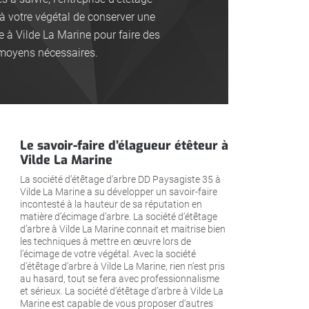
à votre végétal de conserver une
re à Vilde La Marine pour faire des
s moyens nécessaires.
Le savoir-faire d’élagueur étêteur à
Vilde La Marine
La société d’étêtage d’arbre DD Paysagiste 35 à
Vilde La Marine a su développer un savoir-faire
incontesté à la hauteur de sa réputation en
matière d’écimage d’arbre. La société d’étêtage
d’arbre à Vilde La Marine connait et maitrise bien
les techniques à mettre en œuvre lors de
l’écimage de votre végétal. Avec la société
d’étêtage d’arbre à Vilde La Marine, rien n’est pris
au hasard, tout se fera avec professionnalisme
et sérieux. La société d’étêtage d’arbre à Vilde La
Marine est capable de vous proposer d’autres