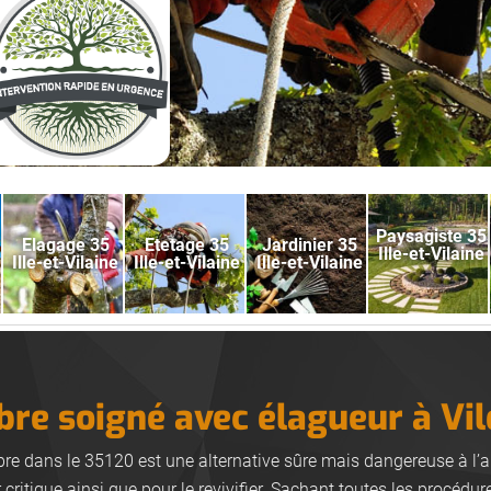
Paysagiste 35
Elagage 35
Etetage 35
Jardinier 35
Ille-et-Vilaine
Ille-et-Vilaine
Ille-et-Vilaine
Ille-et-Vilaine
bre soigné avec élagueur à Vi
re dans le 35120 est une alternative sûre mais dangereuse à l’ar
critique ainsi que pour le revivifier. Sachant toutes les procédure