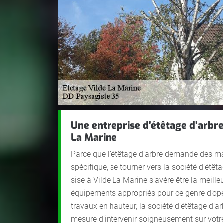
Une entreprise d’étêtage d’arbre
La Marine
Parce que l’étêtage d’arbre demande des mat
spécifique, se tourner vers la société d’étê
sise à Vilde La Marine s’avère être la meill
équipements appropriés pour ce genre d’opér
travaux en hauteur, la société d’étêtage d’a
mesure d’intervenir soigneusement sur votre