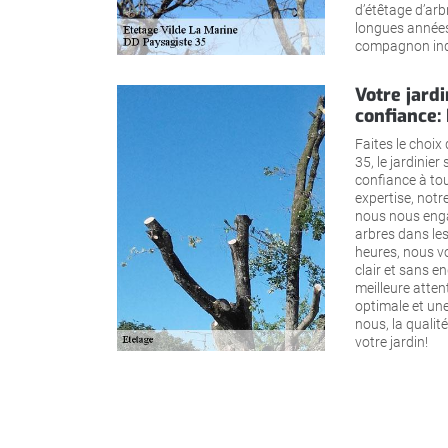
d’étêtage d’arb
longues années
compagnon indi
Votre jardi
confiance:
Faites le choix
35, le jardinier
confiance à tou
expertise, notre
nous nous enga
arbres dans les
heures, nous vo
clair et sans e
meilleure atten
optimale et une
nous, la qualité
votre jardin!