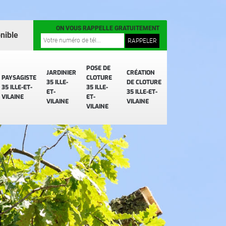
ON VOUS RAPPELLE GRATUITEMENT
nible
POSE DE
JARDINIER
CRÉATION
PAYSAGISTE
CLOTURE
35 ILLE-
DE CLOTURE
35 ILLE-ET-
35 ILLE-
ET-
35 ILLE-ET-
VILAINE
ET-
VILAINE
VILAINE
VILAINE