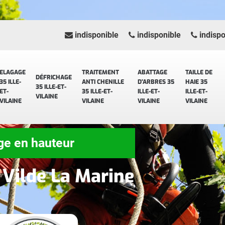
indisponible
indisponible
indispo
ELAGAGE
TRAITEMENT
ABATTAGE
TAILLE DE
DÉFRICHAGE
35 ILLE-
ANTI CHENILLE
D'ARBRES 35
HAIE 35
35 ILLE-ET-
ET-
35 ILLE-ET-
ILLE-ET-
ILLE-ET-
VILAINE
VILAINE
VILAINE
VILAINE
VILAINE
ge en hauteur
 Vilde La Marine