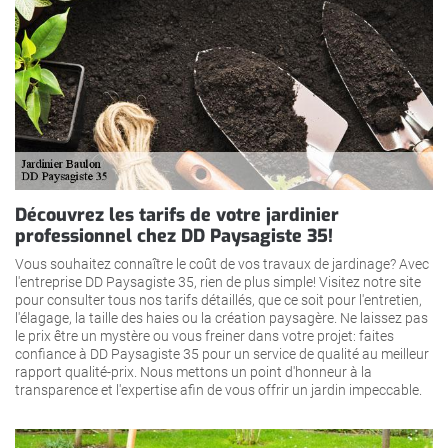
Découvrez les tarifs de votre jardinier
professionnel chez DD Paysagiste 35!
Vous souhaitez connaître le coût de vos travaux de jardinage? Avec
l'entreprise DD Paysagiste 35, rien de plus simple! Visitez notre site
pour consulter tous nos tarifs détaillés, que ce soit pour l'entretien,
l'élagage, la taille des haies ou la création paysagère. Ne laissez pas
le prix être un mystère ou vous freiner dans votre projet: faites
confiance à DD Paysagiste 35 pour un service de qualité au meilleur
rapport qualité-prix. Nous mettons un point d'honneur à la
transparence et l'expertise afin de vous offrir un jardin impeccable.