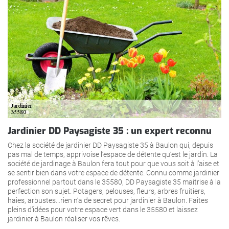
Jardinier DD Paysagiste 35 : un expert reconnu
Chez la société de jardinier DD Paysagiste 35 à Baulon qui, depuis
pas mal de temps, apprivoise l’espace de détente qu’est le jardin. La
société de jardinage à Baulon fera tout pour que vous soit à l’aise et
se sentir bien dans votre espace de détente. Connu comme jardinier
professionnel partout dans le 35580, DD Paysagiste 35 maitrise à la
perfection son sujet. Potagers, pelouses, fleurs, arbres fruitiers,
haies, arbustes…rien n’a de secret pour jardinier à Baulon. Faites
pleins d’idées pour votre espace vert dans le 35580 et laissez
jardinier à Baulon réaliser vos rêves.