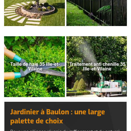
Taille de haie 35 Ille-et-
Traitement anti chenille 35
Vilaine
Ille-et-Vilaine
Jardinier à Baulon : une large
palette de choix