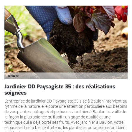
Jardinier DD Paysagiste 35 : des réalisations
soignées
L’entreprise de jardinier DD Paysagiste 35 sise à Baulon intervient au
rythme de la nature, elle porte une attention particulière aux besoins
de vos plantes, potagers et pelouses. Jardinier à Baulon travaille de
la façon la plus soignée qu’il soit : un gage de qualité et une
technique qui a déjà porté ses fruits. Avec jardinier à Baulon, votre
espace vert sera bien entretenu, les plantes et potagers seront bien