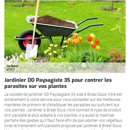
Jardinier DD Paysagiste 35 pour contrer les
parasites sur vos plantes
La société de jardinier DD Paysagiste 35 sise à Breal Sous Vitre est
entièrement à votre service pour vous conseiller sur les meilleures
manières de prévenir et d’éradiquer les parasites qui pullulent sur
vos plantes. Jardinier à Breal Sous Vitre connait le type de produit
anti parasite le plus adapté à vos plantes, il a aussi la maitrise
parfaite des gestes qu’il faut faire afin de pas abimer vos végétaux.
Avec le traitement anti parasite proposé par jardinier à Breal Sous