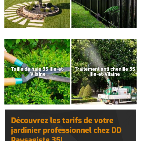
Taille de haie 35 Ille-et-
Traitement anti chenille 35
Vilaine
Ille-et-Vilaine
Découvrez les tarifs de votre
jardinier professionnel chez DD
Paysagiste 35!