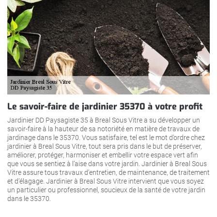
Le savoir-faire de jardinier 35370 à votre profit
Jardinier DD Paysagiste 35 à Breal Sous Vitre a su développer un
savoir-faire à la hauteur de sa notoriété en matière de travaux de
jardinage dans le 35370. Vous satisfaire, tel est le mot d’ordre chez
jardinier à Breal Sous Vitre, tout sera pris dans le but de préserver,
améliorer, protéger, harmoniser et embellir votre espace vert afin
que vous se sentiez à l’aise dans votre jardin. Jardinier à Breal Sous
Vitre assure tous travaux d’entretien, de maintenance, de traitement
et d’élagage. Jardinier à Breal Sous Vitre intervient que vous soyez
un particulier ou professionnel, soucieux de la santé de votre jardin
dans le 35370.