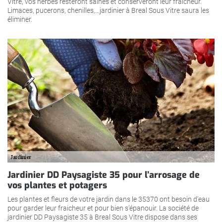
Vitre, vos herbes resteront saines et conserveront leur fraicheur.
Limaces, pucerons, chenilles,…jardinier à Breal Sous Vitre saura les
éliminer.
Jardinier DD Paysagiste 35 pour l’arrosage de
vos plantes et potagers
Les plantes et fleurs de votre jardin dans le 35370 ont besoin d’eau
pour garder leur fraicheur et pour bien s’épanouir. La société de
jardinier DD Paysagiste 35 à Breal Sous Vitre dispose dans ses