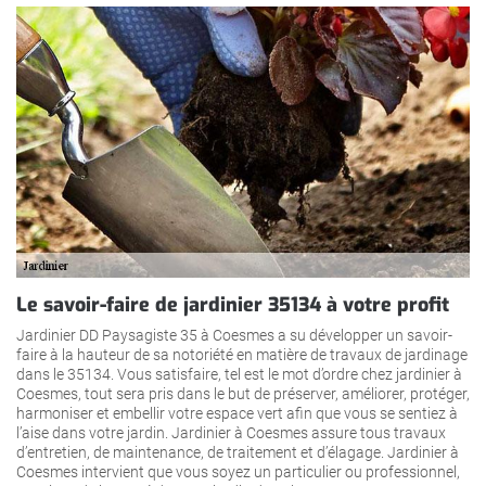
Le savoir-faire de jardinier 35134 à votre profit
Jardinier DD Paysagiste 35 à Coesmes a su développer un savoir-
faire à la hauteur de sa notoriété en matière de travaux de jardinage
dans le 35134. Vous satisfaire, tel est le mot d’ordre chez jardinier à
Coesmes, tout sera pris dans le but de préserver, améliorer, protéger,
harmoniser et embellir votre espace vert afin que vous se sentiez à
l’aise dans votre jardin. Jardinier à Coesmes assure tous travaux
d’entretien, de maintenance, de traitement et d’élagage. Jardinier à
Coesmes intervient que vous soyez un particulier ou professionnel,