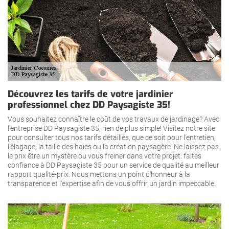
Découvrez les tarifs de votre jardinier
professionnel chez DD Paysagiste 35!
Vous souhaitez connaître le coût de vos travaux de jardinage? Avec
l'entreprise DD Paysagiste 35, rien de plus simple! Visitez notre site
pour consulter tous nos tarifs détaillés, que ce soit pour l'entretien,
l'élagage, la taille des haies ou la création paysagère. Ne laissez pas
le prix être un mystère ou vous freiner dans votre projet: faites
confiance à DD Paysagiste 35 pour un service de qualité au meilleur
rapport qualité-prix. Nous mettons un point d'honneur à la
transparence et l'expertise afin de vous offrir un jardin impeccable.