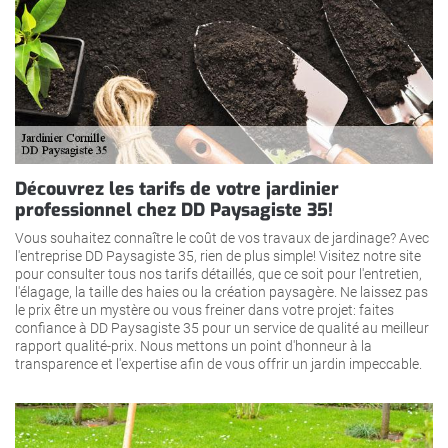
Découvrez les tarifs de votre jardinier
professionnel chez DD Paysagiste 35!
Vous souhaitez connaître le coût de vos travaux de jardinage? Avec
l'entreprise DD Paysagiste 35, rien de plus simple! Visitez notre site
pour consulter tous nos tarifs détaillés, que ce soit pour l'entretien,
l'élagage, la taille des haies ou la création paysagère. Ne laissez pas
le prix être un mystère ou vous freiner dans votre projet: faites
confiance à DD Paysagiste 35 pour un service de qualité au meilleur
rapport qualité-prix. Nous mettons un point d'honneur à la
transparence et l'expertise afin de vous offrir un jardin impeccable.