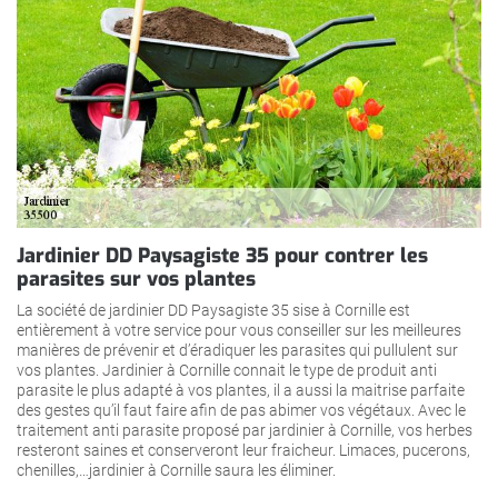
Jardinier DD Paysagiste 35 pour contrer les
parasites sur vos plantes
La société de jardinier DD Paysagiste 35 sise à Cornille est
entièrement à votre service pour vous conseiller sur les meilleures
manières de prévenir et d’éradiquer les parasites qui pullulent sur
vos plantes. Jardinier à Cornille connait le type de produit anti
parasite le plus adapté à vos plantes, il a aussi la maitrise parfaite
des gestes qu’il faut faire afin de pas abimer vos végétaux. Avec le
traitement anti parasite proposé par jardinier à Cornille, vos herbes
resteront saines et conserveront leur fraicheur. Limaces, pucerons,
chenilles,…jardinier à Cornille saura les éliminer.