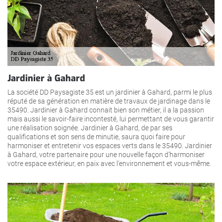
Jardinier à Gahard
La société DD Paysagiste 35 est un jardinier à Gahard, parmi le plus
réputé de sa génération en matière de travaux de jardinage dans le
35490. Jardinier à Gahard connait bien son métier, il a la passion
mais aussi le savoir-faire incontesté, lui permettant de vous garantir
une réalisation soignée. Jardinier à Gahard, de par ses
qualifications et son sens de minutie, saura quoi faire pour
harmoniser et entretenir vos espaces verts dans le 35490. Jardinier
à Gahard, votre partenaire pour une nouvelle façon d’harmoniser
votre espace extérieur, en paix avec l’environnement et vous-même.