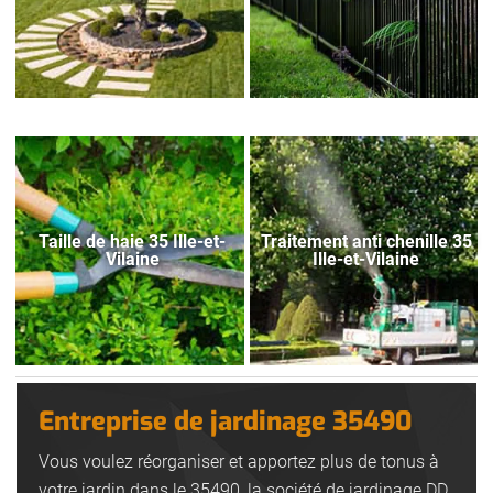
Taille de haie 35 Ille-et-
Traitement anti chenille 35
Vilaine
Ille-et-Vilaine
Entreprise de jardinage 35490
Vous voulez réorganiser et apportez plus de tonus à
votre jardin dans le 35490, la société de jardinage DD