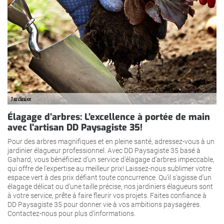
Élagage d’arbres: L’excellence à portée de main
avec l'artisan DD Paysagiste 35!
Pour des arbres magnifiques et en pleine santé, adressez-vous à un
jardinier élagueur professionnel. Avec DD Paysagiste 35 basé à
Gahard, vous bénéficiez d’un service d’élagage d’arbres impeccable,
qui offre de l'expertise au meilleur prix! Laissez-nous sublimer votre
espace vert à des prix défiant toute concurrence. Qu'il s'agisse d’un
élagage délicat ou d’une taille précise, nos jardiniers élagueurs sont
à votre service, prête à faire fleurir vos projets. Faites confiance à
DD Paysagiste 35 pour donner vie à vos ambitions paysagères.
Contactez-nous pour plus d'informations.