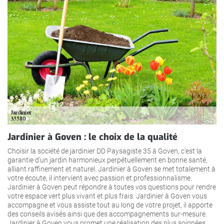
Jardinier à Goven : le choix de la qualité
Choisir la société de jardinier DD Paysagiste 35 à Goven, c’est la
garantie d’un jardin harmonieux perpétuellement en bonne santé,
alliant raffinement et naturel. Jardinier à Goven se met totalement à
votre écoute, il intervient avec passion et professionnalisme.
Jardinier à Goven peut répondre à toutes vos questions pour rendre
votre espace vert plus vivant et plus frais. Jardinier à Goven vous
accompagne et vous assiste tout au long de votre projet, il apporte
des conseils avisés ainsi que des accompagnements sur-mesure.
Jardinier à Goven vous promet une réalisation des plus soignées,