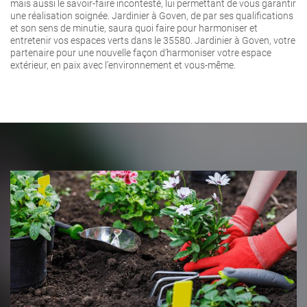
mais aussi le savoir-faire incontesté, lui permettant de vous garantir
une réalisation soignée. Jardinier à Goven, de par ses qualifications
et son sens de minutie, saura quoi faire pour harmoniser et
entretenir vos espaces verts dans le 35580. Jardinier à Goven, votre
partenaire pour une nouvelle façon d’harmoniser votre espace
extérieur, en paix avec l’environnement et vous-même.