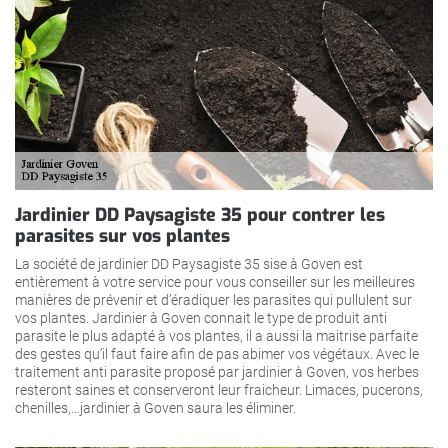
Jardinier DD Paysagiste 35 pour contrer les
parasites sur vos plantes
La société de jardinier DD Paysagiste 35 sise à Goven est
entièrement à votre service pour vous conseiller sur les meilleures
manières de prévenir et d’éradiquer les parasites qui pullulent sur
vos plantes. Jardinier à Goven connait le type de produit anti
parasite le plus adapté à vos plantes, il a aussi la maitrise parfaite
des gestes qu’il faut faire afin de pas abimer vos végétaux. Avec le
traitement anti parasite proposé par jardinier à Goven, vos herbes
resteront saines et conserveront leur fraicheur. Limaces, pucerons,
chenilles,…jardinier à Goven saura les éliminer.