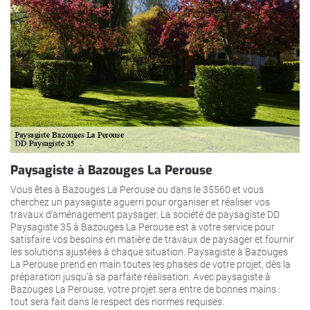
Paysagiste à Bazouges La Perouse
Vous êtes à Bazouges La Perouse ou dans le 35560 et vous
cherchez un paysagiste aguerri pour organiser et réaliser vos
travaux d’aménagement paysager. La société de paysagiste DD
Paysagiste 35 à Bazouges La Perouse est à votre service pour
satisfaire vos besoins en matière de travaux de paysager et fournir
les solutions ajustées à chaque situation. Paysagiste à Bazouges
La Perouse prend en main toutes les phases de votre projet, dès la
préparation jusqu’à sa parfaite réalisation. Avec paysagiste à
Bazouges La Perouse, votre projet sera entre de bonnes mains :
tout sera fait dans le respect des normes requises.