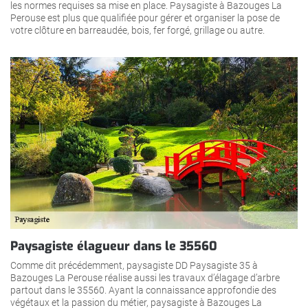
les normes requises sa mise en place. Paysagiste à Bazouges La
Perouse est plus que qualifiée pour gérer et organiser la pose de
votre clôture en barreaudée, bois, fer forgé, grillage ou autre.
Paysagiste élagueur dans le 35560
Comme dit précédemment, paysagiste DD Paysagiste 35 à
Bazouges La Perouse réalise aussi les travaux d’élagage d’arbre
partout dans le 35560. Ayant la connaissance approfondie des
végétaux et la passion du métier, paysagiste à Bazouges La