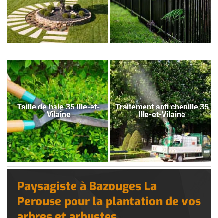
Taille de haie 35 Ille-et-
Traitement anti chenille 35
Vilaine
Ille-et-Vilaine
Paysagiste à Bazouges La
Perouse pour la plantation de vos
arbres et arbustes