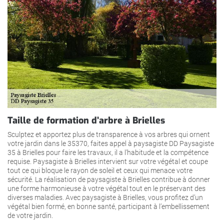
Taille de formation d’arbre à Brielles
Sculptez et apportez plus de transparence à vos arbres qui ornent
votre jardin dans le 35370, faites appel à paysagiste DD Paysagiste
35 à Brielles pour faire les travaux, il a l’habitude et la compétence
requise. Paysagiste à Brielles intervient sur votre végétal et coupe
tout ce qui bloque le rayon de soleil et ceux qui menace votre
sécurité. La réalisation de paysagiste à Brielles contribue à donner
une forme harmonieuse à votre végétal tout en le préservant des
diverses maladies. Avec paysagiste à Brielles, vous profitez d’un
végétal bien formé, en bonne santé, participant à l’embellissement
de votre jardin.