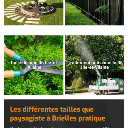
Taille de haie 35 Ille-et-
Traitement anti chenille 35
Vilaine
Ille-et-Vilaine
Les différentes tailles que
paysagiste à Brielles pratique