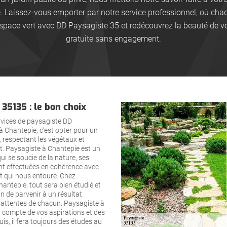
e. Laissez-vous emporter par notre service professionnel, où ch
espace vert avec DD Paysagiste 35 et redécouvrez la beauté de v
gratuite sans engagement.
35135 : le bon choix
services de paysagiste DD
 Chantepie, c’est opter pour un
t, respectant les végétaux et
t. Paysagiste à Chantepie est un
ui se soucie de la nature, ses
ont effectuées en cohérence avec
t qui nous entoure. Chez
antepie, tout sera bien étudié et
in de parvenir à un résultat
attentes de chacun. Paysagiste à
t compte de vos aspirations et des
is, il fera toujours des études au