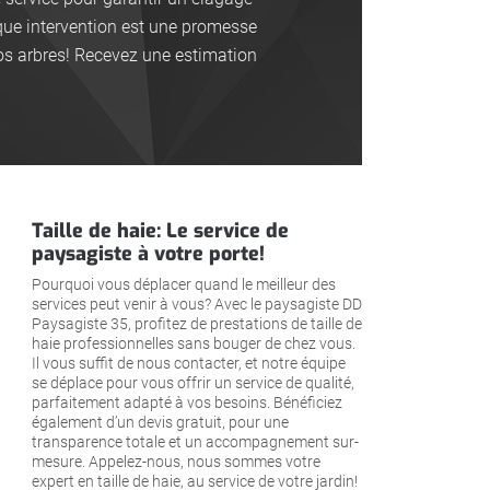
aque intervention est une promesse
os arbres! Recevez une estimation
Taille de haie: Le service de
paysagiste à votre porte!
Pourquoi vous déplacer quand le meilleur des
services peut venir à vous? Avec le paysagiste DD
Paysagiste 35, profitez de prestations de taille de
haie professionnelles sans bouger de chez vous.
Il vous suffit de nous contacter, et notre équipe
se déplace pour vous offrir un service de qualité,
parfaitement adapté à vos besoins. Bénéficiez
également d’un devis gratuit, pour une
transparence totale et un accompagnement sur-
mesure. Appelez-nous, nous sommes votre
expert en taille de haie, au service de votre jardin!