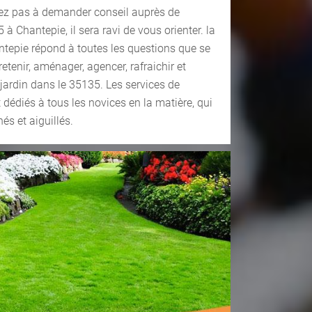
itez pas à demander conseil auprès de
à Chantepie, il sera ravi de vous orienter. la
ntepie répond à toutes les questions que se
etenir, aménager, agencer, rafraichir et
 jardin dans le 35135. Les services de
dédiés à tous les novices en la matière, qui
s et aiguillés.