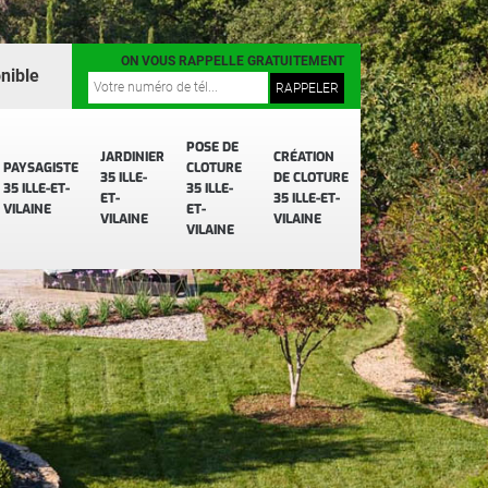
ON VOUS RAPPELLE GRATUITEMENT
nible
POSE DE
JARDINIER
CRÉATION
PAYSAGISTE
CLOTURE
35 ILLE-
DE CLOTURE
35 ILLE-ET-
35 ILLE-
ET-
35 ILLE-ET-
VILAINE
ET-
VILAINE
VILAINE
VILAINE