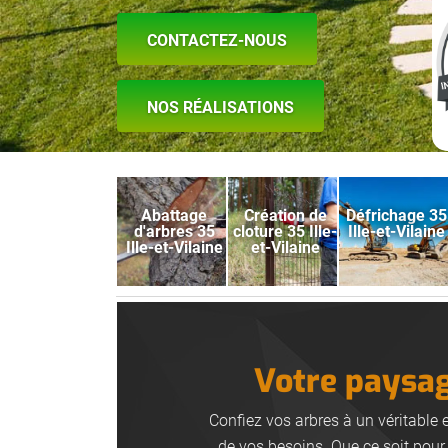
CONTACTEZ-NOUS
NOS RÉALISATIONS
Abattage
Création de
Défrichage 35
d'arbres 35
cloture 35 Ille-
Ille-et-Vilaine
Ille-et-Vilaine
et-Vilaine
Votre paysagi
Confiez vos arbres à un véritable 
de vos besoins. Que ce soit pour 