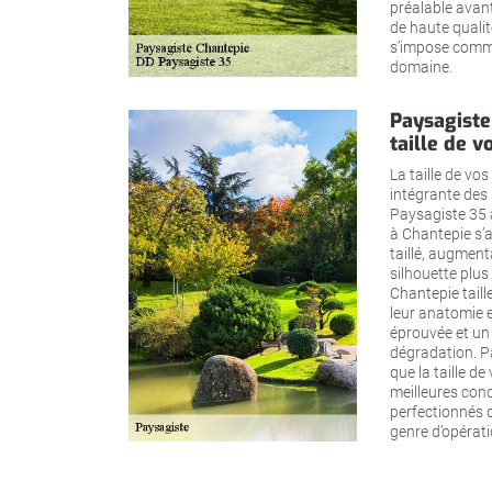
préalable avant
de haute quali
s’impose comm
domaine.
Paysagiste
taille de v
La taille de vos
intégrante des
Paysagiste 35 
à Chantepie s’a
taillé, augment
silhouette plu
Chantepie taill
leur anatomie e
éprouvée et un 
dégradation. Pa
que la taille d
meilleures cond
perfectionnés 
genre d’opérati