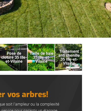
Traitement
Pose de
Taille de haie
anti chenille
cloture 35 Ille-
35 Ille-et-
35 Ille-et-
et-Vilaine
Vilaine
Vilaine
er vos arbres!
que soit l’ampleur ou la complexité
e service pour garantir un élagage