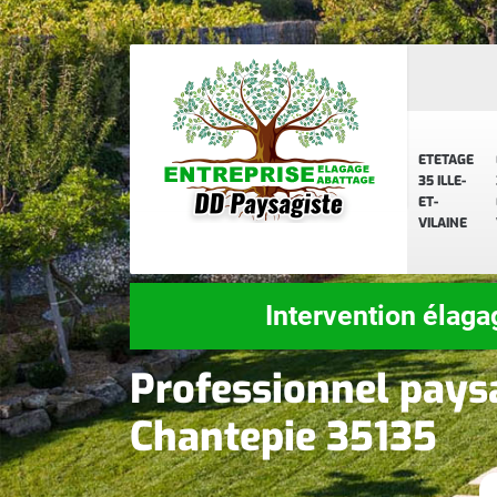
ETETAGE
35 ILLE-
ET-
VILAINE
Intervention élaga
Professionnel pays
Chantepie 35135