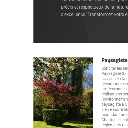
précis et respectueux de la natur
d’excellence. Transformez votre 
Paysagiste 
Solliciter les 
Paysagiste 35 à
travail bien fai
l’environnemen
professionnel q
réalisations s
l’environnemen
paysagiste à Ch
bien élaboré af
répondant aux 
Chantepie tien
règlements requ