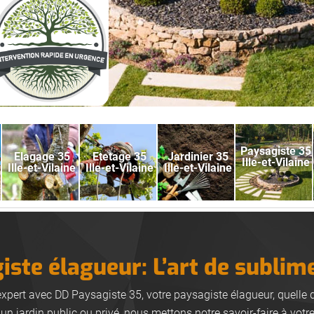
Paysagiste 35
Elagage 35
Etetage 35
Jardinier 35
Ille-et-Vilaine
Ille-et-Vilaine
Ille-et-Vilaine
Ille-et-Vilaine
ste élagueur: L’art de sublim
expert avec DD Paysagiste 35, votre paysagiste élagueur, quelle 
un jardin public ou privé, nous mettons notre savoir-faire à votr