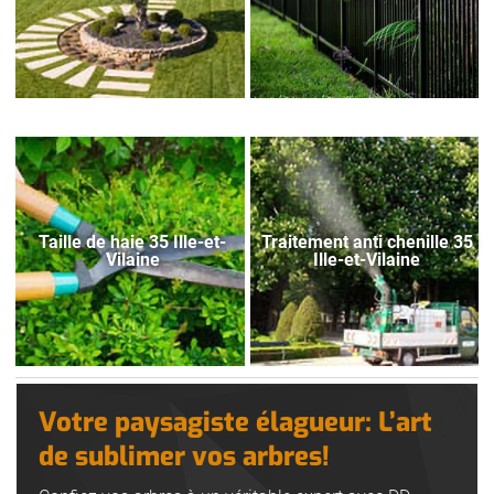
Taille de haie 35 Ille-et-
Traitement anti chenille 35
Vilaine
Ille-et-Vilaine
Votre paysagiste élagueur: L’art
de sublimer vos arbres!