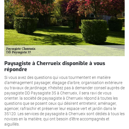
Paysagiste à Cherrueix disponible à vous
répondre
Si vous avez des questions qui vous tourmentent en matière
d’aménagement paysager, élagage d’arbre, organisation extérieure
ou travaux de jardinage, n’hésitez pas à demander conseil auprès de
paysagiste DD Paysagiste 35 à Cherrueix, il sera ravi de vous
orienter. la société de paysagiste à Cherrueix répond à toutes les
questions que se posent ceux qui désirent entretenir, aménager,
agencer, rafraichir et préserver leur espace vert et jardin dans le
35120. Les services de paysagiste à Cherrueix sont dédiés à tous les
novices en la matière, qui ont besoin d’être accompagnés et
aiguillés.