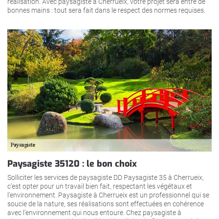
réalisation. Avec paysagiste à Cherrueix, votre projet sera entre de
bonnes mains : tout sera fait dans le respect des normes requises.
Paysagiste 35120 : le bon choix
Solliciter les services de paysagiste DD Paysagiste 35 à Cherrueix,
c’est opter pour un travail bien fait, respectant les végétaux et
l’environnement. Paysagiste à Cherrueix est un professionnel qui se
soucie de la nature, ses réalisations sont effectuées en cohérence
avec l’environnement qui nous entoure. Chez paysagiste à