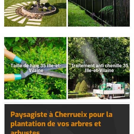
Taille de haie 35 Ille-et-
Traitement anti chenille 35
Vilaine
Ille-et-Vilaine
Paysagiste à Cherrueix pour la
plantation de vos arbres et
arbustes