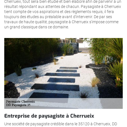
Cherrueix, tout sera bien étudié et bien élaboré afin de parvenir à un
résultat répondant aux attentes de chacun. Paysagiste à Cherrueix
tient compte de vos aspirations et des règlements requis, il fera
toujours des études au préalable avant d’intervenir. De par ses
travaux de haute qualité, paysagiste à Cherrueix s’impose comme
un grand classique dans ce domaine.
Entreprise de paysagiste à Cherrueix
Une société de paysagiste crédible dans le 35120 à Cherrueix, DD