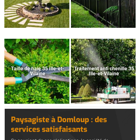
Taille de haie 35 Ille-et-
Traitement anti chenille 35
Vilaine
Ille-et-Vilaine
Paysagiste à Domloup : des
services satisfaisants