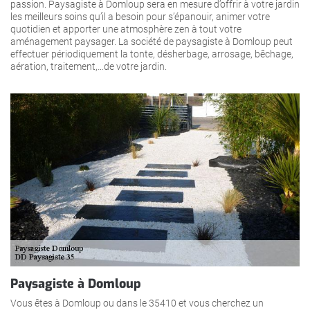
passion. Paysagiste à Domloup sera en mesure d’offrir à votre jardin
les meilleurs soins qu’il a besoin pour s’épanouir, animer votre
quotidien et apporter une atmosphère zen à tout votre
aménagement paysager. La société de paysagiste à Domloup peut
effectuer périodiquement la tonte, désherbage, arrosage, bêchage,
aération, traitement,…de votre jardin.
Paysagiste à Domloup
Vous êtes à Domloup ou dans le 35410 et vous cherchez un