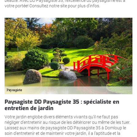
beauté. Avec DD Paysagiste 35, l’excellence du paysagisme est à
votre portée! Consultez notre site pour plus d'infos.
Paysagiste DD Paysagiste 35 : spécialiste en
entretien de jardin
Votre jardin englobe divers éléments vivants qu’il ne faut pas
négliger d’entretenir au risque de les détériorer ou même de les tuer.
Laissez aux mains de paysagiste DD Paysagiste 35 à Domloup le
soin d’entretenir et de maintenir votre jardin, il a l’aptitude et la