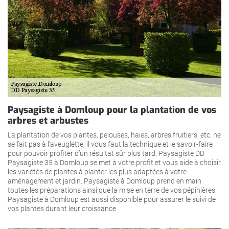
Paysagiste à Domloup pour la plantation de vos
arbres et arbustes
La plantation de vos plantes, pelouses, haies, arbres fruitiers, etc. ne
se fait pas à l’aveuglette, il vous faut la technique et le savoir-faire
pour pouvoir profiter d’un résultat sûr plus tard. Paysagiste DD
Paysagiste 35 à Domloup se met à votre profit et vous aide à choisir
les variétés de plantes à planter les plus adaptées à votre
aménagement et jardin. Paysagiste à Domloup prend en main
toutes les préparations ainsi que la mise en terre de vos pépinières.
Paysagiste à Domloup est aussi disponible pour assurer le suivi de
vos plantes durant leur croissance.