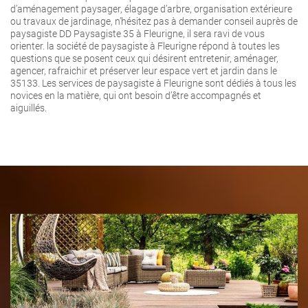
d’aménagement paysager, élagage d’arbre, organisation extérieure
ou travaux de jardinage, n’hésitez pas à demander conseil auprès de
paysagiste DD Paysagiste 35 à Fleurigne, il sera ravi de vous
orienter. la société de paysagiste à Fleurigne répond à toutes les
questions que se posent ceux qui désirent entretenir, aménager,
agencer, rafraichir et préserver leur espace vert et jardin dans le
35133. Les services de paysagiste à Fleurigne sont dédiés à tous les
novices en la matière, qui ont besoin d’être accompagnés et
aiguillés.