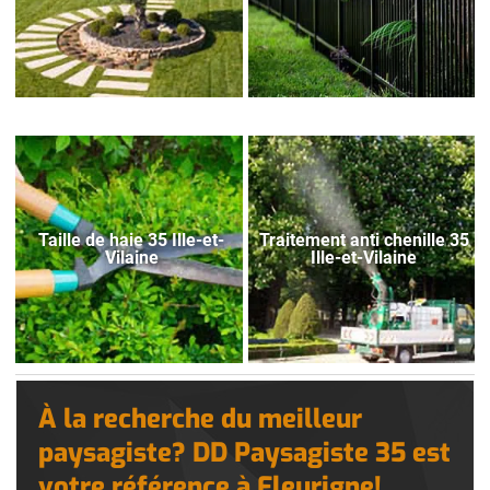
Taille de haie 35 Ille-et-
Traitement anti chenille 35
Vilaine
Ille-et-Vilaine
À la recherche du meilleur
paysagiste? DD Paysagiste 35 est
votre référence à Fleurigne!