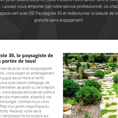
e. Laissez-vous emporter par notre service professionnel, où ch
espace vert avec DD Paysagiste 35 et redécouvrez la beauté de v
gratuite sans engagement.
ste 35, le paysagiste de
a portée de tous!
vies de jardin avec le paysagiste
35, votre expert en aménagement
njugue savoir-faire et tarifs
 vous ayez besoin d’élagage, de
 d'entretien de jardin ou de création
, notre équipe dévouée est prête à
service impeccable, adapté à vos
tre budget. Confiez-nous votre
ofitez d’un jardin magnifique au
titifs. Recevez votre devis
 remplissant le formulaire sur