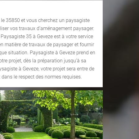
 le 35850 et vous cherchez un paysagiste
éaliser vos travaux d’aménagement paysager.
 Paysagiste 35 à Geveze est à votre service
en matière de travaux de paysager et fournir
aque situation. Paysagiste à Geveze prend en
tre projet, dès la préparation jusqu’à sa
ysagiste à Geveze, votre projet sera entre de
t dans le respect des normes requises.