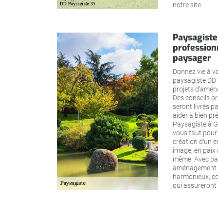
notre site.
Paysagiste
professio
paysager
Donnez vie à vo
paysagiste DD 
projets d’amén
Des conseils pr
seront livrés 
aider à bien pré
Paysagiste à Ge
vous faut pou
création d’un e
image, en paix 
même. Avec pay
aménagement p
harmonieux, co
qui assureront 