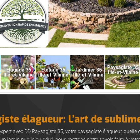
Paysagiste 35
Elagage 35
Etetage 35
Jardinier 35
Ille-et-Vilaine
Ille-et-Vilaine
Ille-et-Vilaine
Ille-et-Vilaine
ste élagueur: L’art de sublim
expert avec DD Paysagiste 35, votre paysagiste élagueur, quelle 
un jardin public ou privé, nous mettons notre savoir-faire à votr