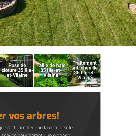
Traitement
Pose de
Taille de haie
anti chenille
cloture 35 Ille-
35 Ille-et-
35 Ille-et-
et-Vilaine
Vilaine
Vilaine
er vos arbres!
que soit l’ampleur ou la complexité
e service pour garantir un élagage