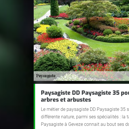
Paysagiste DD Paysagiste 35 pour
arbres et arbustes
Le métier de paysagiste DD Paysagiste 35 si
différente nature, parmi ses spécialités : la t
Paysagiste à Geveze connait au bout ses doi