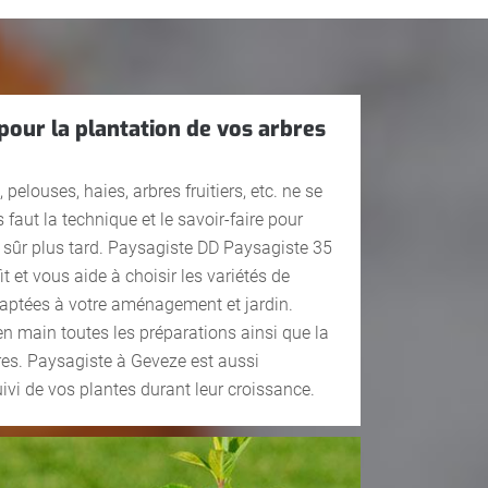
pour la plantation de vos arbres
pelouses, haies, arbres fruitiers, etc. ne se
us faut la technique et le savoir-faire pour
at sûr plus tard. Paysagiste DD Paysagiste 35
t et vous aide à choisir les variétés de
daptées à votre aménagement et jardin.
n main toutes les préparations ainsi que la
res. Paysagiste à Geveze est aussi
uivi de vos plantes durant leur croissance.