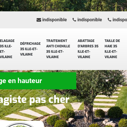
indisponible
indisponible
indispo
ELAGAGE
TRAITEMENT
ABATTAGE
TAILLE DE
DÉFRICHAGE
35 ILLE-
ANTI CHENILLE
D'ARBRES 35
HAIE 35
35 ILLE-ET-
ET-
35 ILLE-ET-
ILLE-ET-
ILLE-ET-
VILAINE
VILAINE
VILAINE
VILAINE
VILAINE
ge en hauteur
agiste pas cher