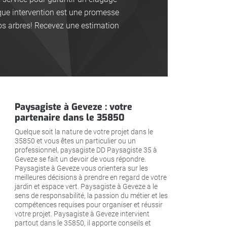
aque intervention est une promesse
os arbres! Recevez une estimation
Paysagiste à Geveze : votre
partenaire dans le 35850
Quelque soit la nature de votre projet dans le
35850 et vous êtes un particulier ou un
professionnel, paysagiste DD Paysagiste 35 à
Geveze se fait un devoir de vous répondre.
Paysagiste à Geveze vous orientera sur les
meilleures décisions à prendre en regard de votre
jardin et espace vert. Paysagiste à Geveze a le
sens de responsabilité, la passion du métier et les
compétences requises pour organiser et réussir
votre projet. Paysagiste à Geveze intervient
partout dans le 35850, il apporte conseils et