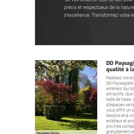
précis et respectueux de la natur
d’excellence. Transformez votre 
DD Paysagi
qualité à l
Réalisez vos en
DD Paysagiste 
extérieur qui co
attractifs. Que
taille de haies,
d’espaces verts
vous offrir un 
besoins et à vo
extérieur et pr
prix très compé
gratuitement en