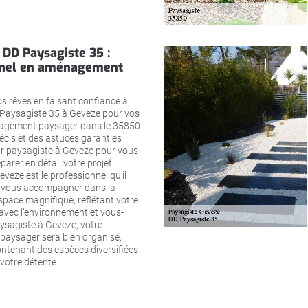
 DD Paysagiste 35 :
nnel en aménagement
s rêves en faisant confiance à
Paysagiste 35 à Geveze pour vos
agement paysager dans le 35850.
écis et des astuces garanties
par paysagiste à Geveze pour vous
parer en détail votre projet.
veze est le professionnel qu’il
r vous accompagner dans la
space magnifique, reflétant votre
avec l’environnement et vous-
sagiste à Geveze, votre
aysager sera bien organisé,
ntenant des espèces diversifiées
votre détente.