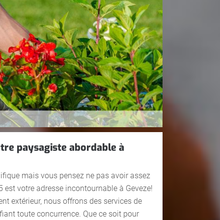
tre paysagiste abordable à
ifique mais vous pensez ne pas avoir assez
 est votre adresse incontournable à Geveze!
t extérieur, nous offrons des services de
éfiant toute concurrence. Que ce soit pour