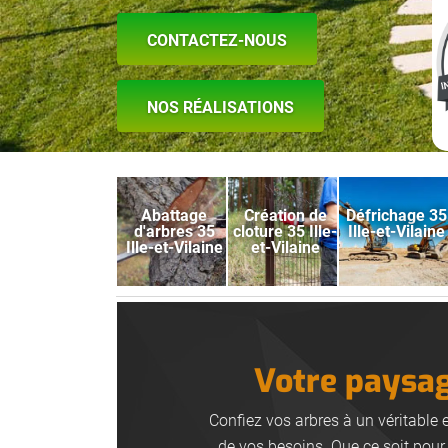
CONTACTEZ-NOUS
NOS RÉALISATIONS
Abattage
Création de
Défrichage 35
d'arbres 35
cloture 35 Ille-
Ille-et-Vilaine
Ille-et-Vilaine
et-Vilaine
Votre paysagi
Confiez vos arbres à un véritable 
de vos besoins. Que ce soit pour 