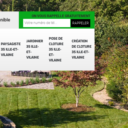
ON VOUS RAPPELLE GRATUITEMENT
nible
POSE DE
JARDINIER
CRÉATION
PAYSAGISTE
CLOTURE
35 ILLE-
DE CLOTURE
35 ILLE-ET-
35 ILLE-
ET-
35 ILLE-ET-
VILAINE
ET-
VILAINE
VILAINE
VILAINE