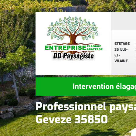
ETETAGE
35 ILLE-
ET-
VILAINE
Intervention élaga
Professionnel pays
Geveze 35850