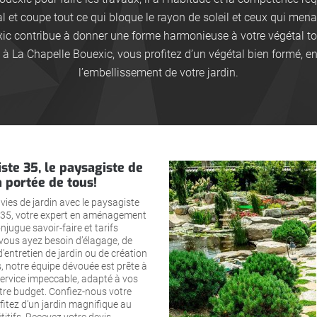
al et coupe tout ce qui bloque le rayon de soleil et ceux qui menac
ic contribue à donner une forme harmonieuse à votre végétal tou
à La Chapelle Bouexic, vous profitez d’un végétal bien formé, en
l’embellissement de votre jardin.
ste 35, le paysagiste de
a portée de tous!
vies de jardin avec le paysagiste
35, votre expert en aménagement
njugue savoir-faire et tarifs
 vous ayez besoin d’élagage, de
 d'entretien de jardin ou de création
, notre équipe dévouée est prête à
service impeccable, adapté à vos
tre budget. Confiez-nous votre
ofitez d’un jardin magnifique au