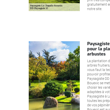
prix très compé
gratuitement en
notre site.
Paysagiste
pour la pla
arbustes
La plantation d
arbres fruitiers,
vous faut la te
pouvoir profiter
Paysagiste DD 
Bouexic se met 
choisir les vari
adaptées à vot
Paysagiste à L
toutes les prép
de vos pépinièr
Bouexic est aus