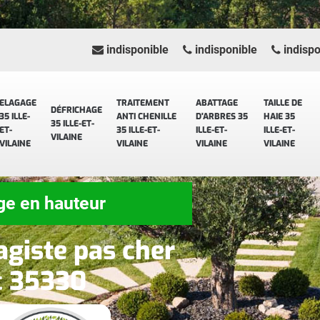
indisponible
indisponible
indispo
ELAGAGE
TRAITEMENT
ABATTAGE
TAILLE DE
DÉFRICHAGE
35 ILLE-
ANTI CHENILLE
D'ARBRES 35
HAIE 35
35 ILLE-ET-
ET-
35 ILLE-ET-
ILLE-ET-
ILLE-ET-
VILAINE
VILAINE
VILAINE
VILAINE
VILAINE
ge en hauteur
agiste pas cher
c 35330