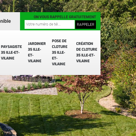
ON VOUS RAPPELLE GRATUITEMENT
nible
POSE DE
JARDINIER
CRÉATION
PAYSAGISTE
CLOTURE
35 ILLE-
DE CLOTURE
35 ILLE-ET-
35 ILLE-
ET-
35 ILLE-ET-
VILAINE
ET-
VILAINE
VILAINE
VILAINE