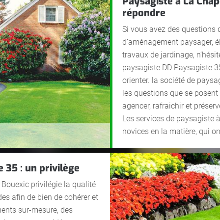
Paysagiste à La Chap
répondre
Si vous avez des questions 
d’aménagement paysager, éla
travaux de jardinage, n’hés
paysagiste DD Paysagiste 35 
orienter. la société de pays
les questions que se posent 
agencer, rafraichir et préser
Les services de paysagiste à
novices en la matière, qui o
 35 : un privilège
ouexic privilégie la qualité
tudes afin de bien de cohérer et
ents sur-mesure, des