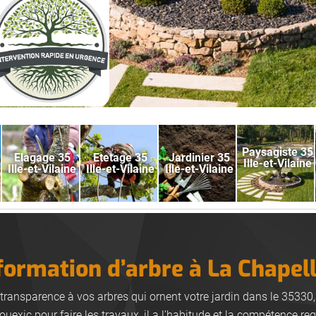
Paysagiste 35
Elagage 35
Etetage 35
Jardinier 35
Ille-et-Vilaine
Ille-et-Vilaine
Ille-et-Vilaine
Ille-et-Vilaine
 formation d’arbre à La Chapel
 transparence à vos arbres qui ornent votre jardin dans le 35330,
uexic pour faire les travaux, il a l’habitude et la compétence re