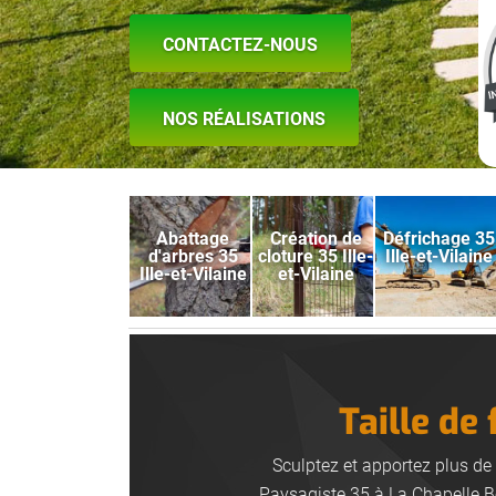
CONTACTEZ-NOUS
NOS RÉALISATIONS
Abattage
Création de
Défrichage 35
d'arbres 35
cloture 35 Ille-
Ille-et-Vilaine
Ille-et-Vilaine
et-Vilaine
Taille de
Sculptez et apportez plus de
Paysagiste 35 à La Chapelle Bo