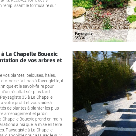
titifs. Recevez votre devis
 remplissant le formulaire sur
 à La Chapelle Bouexic
ntation de vos arbres et
e vos plantes, pelouses, haies,
 etc. ne se fait pas à l’aveuglette, il
chnique et le savoir-faire pour
 d’un résultat sûr plus tard.
Paysagiste 35 à La Chapelle
à votre profit et vous aide à
étés de plantes à planter les plus
re aménagement et jardin.
a Chapelle Bouexic prend en main
arations ainsi que la mise en terre
es. Paysagiste à La Chapelle
si disponible pour assurer le suivi