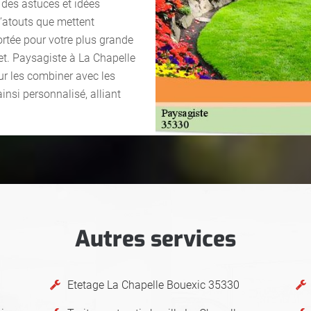
 des astuces et idées
d’atouts que mettent
rtée pour votre plus grande
jet. Paysagiste à La Chapelle
ur les combiner avec les
ainsi personnalisé, alliant
Autres services
0
Etetage La Chapelle Bouexic 35330