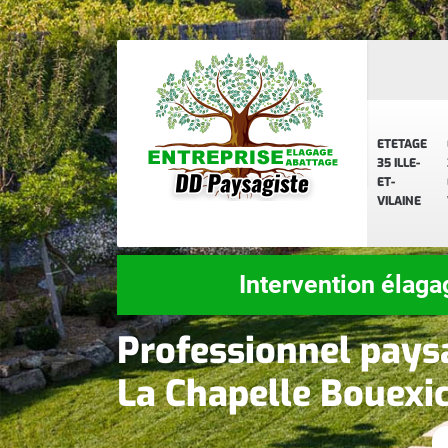
ETETAGE
35 ILLE-
ET-
VILAINE
Intervention élaga
Professionnel pays
La Chapelle Bouexi