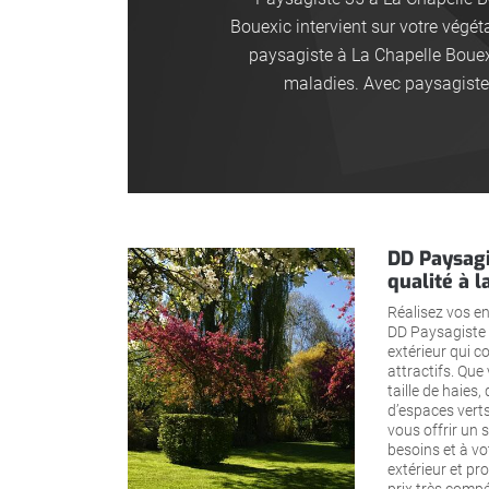
Bouexic intervient sur votre végét
paysagiste à La Chapelle Bouex
maladies. Avec paysagiste 
DD Paysagi
qualité à l
Réalisez vos en
DD Paysagiste 
extérieur qui co
attractifs. Que
taille de haies,
d’espaces verts
vous offrir un 
besoins et à vo
extérieur et pr