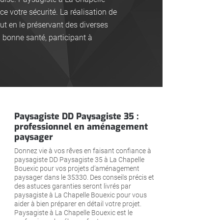
e votre sécurité. La réalisation de
t en le préservant des diverses
 bonne santé, participant à
Paysagiste DD Paysagiste 35 :
professionnel en aménagement
paysager
Donnez vie à vos rêves en faisant confiance à
paysagiste DD Paysagiste 35 à La Chapelle
Bouexic pour vos projets d’aménagement
paysager dans le 35330. Des conseils précis et
des astuces garanties seront livrés par
paysagiste à La Chapelle Bouexic pour vous
aider à bien préparer en détail votre projet.
Paysagiste à La Chapelle Bouexic est le