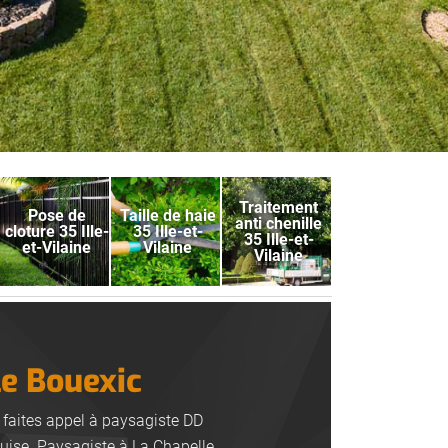
Traitement
Pose de
Taille de haie
anti chenille
cloture 35 Ille-
35 Ille-et-
35 Ille-et-
et-Vilaine
Vilaine
Vilaine
le Bouexic
 faites appel à paysagiste DD
quise. Paysagiste à La Chapelle