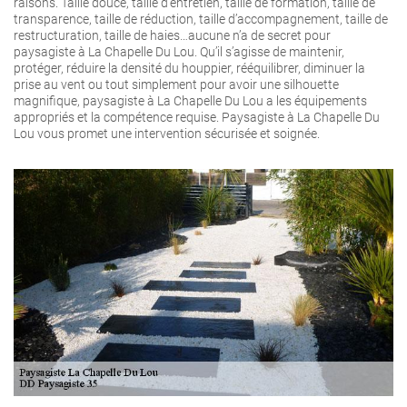
raisons. Taille douce, taille d’entretien, taille de formation, taille de
transparence, taille de réduction, taille d’accompagnement, taille de
restructuration, taille de haies…aucune n’a de secret pour
paysagiste à La Chapelle Du Lou. Qu’il s’agisse de maintenir,
protéger, réduire la densité du houppier, rééquilibrer, diminuer la
prise au vent ou tout simplement pour avoir une silhouette
magnifique, paysagiste à La Chapelle Du Lou a les équipements
appropriés et la compétence requise. Paysagiste à La Chapelle Du
Lou vous promet une intervention sécurisée et soignée.