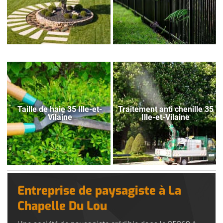
Taille de haie 35 Ille-et-
Traitement anti chenille 35
Vilaine
Ille-et-Vilaine
Entreprise de paysagiste à La
Chapelle Du Lou