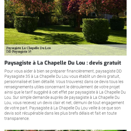
Paysagiste à La Chapelle Du Lou : devis gratuit
Pour vous aider à bien se préparer financièrement, paysagiste DD
Paysagiste 35 à La Chapelle Du Lou vous établit un devis gratuit,
personnalisé et bien détaillé. Vous trouverez dans ce devis tous les
renseignements utiles concernant le déroulement de votre projet
ainsi que le tarif suggéré à cet effet par paysagiste à La Chapelle Du
Lou. Sur simple demande auprès de paysagiste à La Chapelle Du
Lou, vous recevez un devis clair et net, démuni de tout engagement
de votre part. Paysagiste à La Chapelle Du Lou veille à ce que son
devis soit récupérable dans les plus brefs délais et fait en toute
transparence.