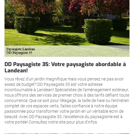
DD Paysagiste 35: Votre paysagiste abordable à
Landean!
Vous rêvez d’un jardin magnifique mais vous pensez ne pas avoir
assez de budget? DD Paysagiste 35 est votre adresse
incontournable à Landean! Spécialistes de l’aménagement extérieur,
nous offrons des services de premier choix à des tarifs défiant toute
concurrence. Que ce soit pour l’élagage, la taille de haie ou l’entretien
complet de vos espaces verts, faites confiance à notre équipe
passionnée pour transformer votre jardin en un véritable écrin de
beauté. Avec DD Paysagiste 35, l’excellence du paysagisme est à
votre portée! Consultez notre site pour plus d'infos.