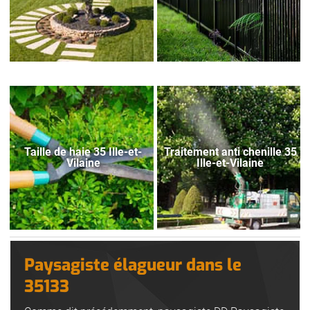
Taille de haie 35 Ille-et-
Traitement anti chenille 35
Vilaine
Ille-et-Vilaine
Paysagiste élagueur dans le
35133