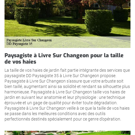
Paysagiste à Livre Sur Changeon pour la taille
de vos haies
La taille de vos haies de jardin fait partie intégrante des services que
paysagiste DD Paysagiste 35 à Livre Sur Changeon propose.
Paysagiste à Livre Sur Changeon s’assure que votre arbuste soit
bien taillé, augmentant ainsi sa solidité et rendant sa silhouette plus
harmonieuse. Paysagiste à Livre Sur Changeon taille vos haies de
jardin en suivant leur anatomie et leur physiologie : une technique
éprouvée et un gage de qualité pour éviter toute dégradation.
Paysagiste à Livre Sur Changeon veille à ce que la taille de vos haies
se passe dans les meilleures conditions avec des outils
perfectionnés destinés spécialement pour ce genre d’opération.