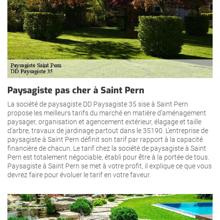
Paysagiste pas cher à Saint Pern
La société de paysagiste DD Paysagiste 35 sise à Saint Pern
propose les meilleurs tarifs du marché en matière d’aménagement
paysager, organisation et agencement extérieur, élagage et taille
d’arbre, travaux de jardinage partout dans le 35190. L’entreprise de
paysagiste à Saint Pern définit son tarif par rapport à la capacité
financière de chacun. Le tarif chez la société de paysagiste à Saint
Pern est totalement négociable, établi pour être à la portée de tous.
Paysagiste à Saint Pern se met à votre profit, il explique ce que vous
devrez faire pour évoluer le tarif en votre faveur.