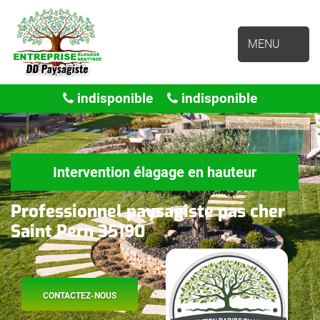
MENU
indisponible
indisponible
Intervention élagage en hauteur
Professionnel paysagiste pas cher
Saint Pern 35190
CONTACTEZ-NOUS