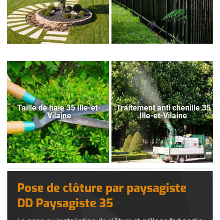
Taille de haie 35 Ille-et-
Traitement anti chenille 35
Vilaine
Ille-et-Vilaine
Pose de clôture par paysagiste
DD Paysagiste 35