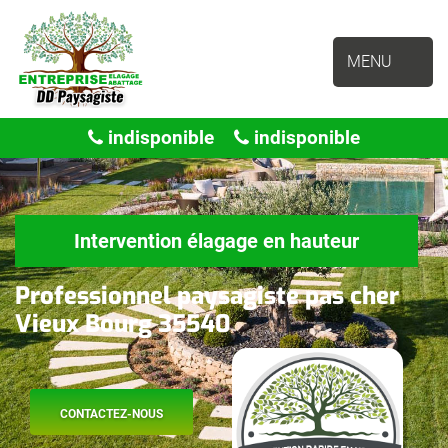
MENU
indisponible
indisponible
Intervention élagage en hauteur
Professionnel paysagiste pas cher
Vieux Bourg 35540
CONTACTEZ-NOUS