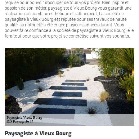
requise pour pouvoir s’occuper de tous vos projets. Bien inspiré et
passion de son métier, paysagiste à Vieux Bourg vous garantit une
réalisation où combine esthétique et raffinement. La société de
paysagiste à Vieux Bourg est réputée pour ses travaux de haute
qualité, sa notoriété a été érigée plusieurs années durant. Vous
pouvez faire confiance à la société de paysagiste à Vieux Bourg, elle
fera tout pour que votre projet se concrétise suivant vos souhaits.
Paysagiste à Vieux Bourg