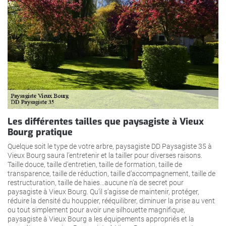
Les différentes tailles que paysagiste à Vieux
Bourg pratique
Quelque soit le type de votre arbre, paysagiste DD Paysagiste 35 à
Vieux Bourg saura l’entretenir et la tailler pour diverses raisons.
Taille douce, taille d’entretien, taille de formation, taille de
transparence, taille de réduction, taille d’accompagnement, taille de
restructuration, taille de haies…aucune n’a de secret pour
paysagiste à Vieux Bourg. Qu’il s’agisse de maintenir, protéger,
réduire la densité du houppier, rééquilibrer, diminuer la prise au vent
ou tout simplement pour avoir une silhouette magnifique,
paysagiste à Vieux Bourg a les équipements appropriés et la