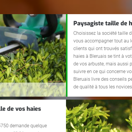
Paysagiste taille de 
Choisissez la société taille
vous accompagner tout au lo
clients qui ont trouvés satis
haies à Bleruais se tint à vo
de vos arbuste, mais aussi p
suivre en ce qui concerne vos
Bleruais livre des conseils
de qualité à tous les novices
lle de vos haies
e 35750 demande quelque