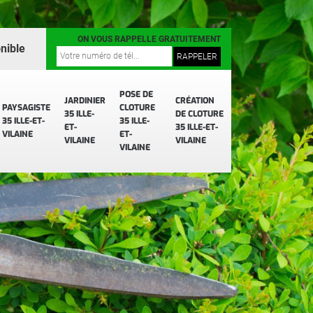
ON VOUS RAPPELLE GRATUITEMENT
nible
POSE DE
JARDINIER
CRÉATION
PAYSAGISTE
CLOTURE
35 ILLE-
DE CLOTURE
35 ILLE-ET-
35 ILLE-
ET-
35 ILLE-ET-
VILAINE
ET-
VILAINE
VILAINE
VILAINE