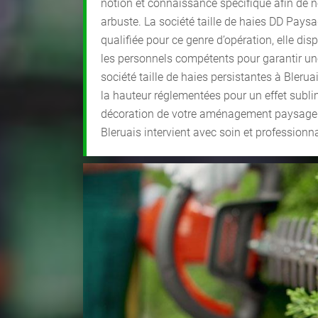
notion et connaissance spécifique afin de ne
arbuste. La société taille de haies DD Paysa
qualifiée pour ce genre d’opération, elle disp
les personnels compétents pour garantir un
société taille de haies persistantes à Blerua
la hauteur réglementées pour un effet sublim
décoration de votre aménagement paysager. 
Bleruais intervient avec soin et professionn