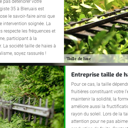
 pas détériorer votre
giste 35 à Bleruais est
ose le savoir-faire ainsi que
e intervention soignée. La
is respecte les fréquences et
e, participant à la
La société taille de haies à
alisme, soyez rassurés !
Entreprise taille de h
Pour ce cas, la taille dépen
fruitières constituant votre 
maintenir la solidité, la forme
améliore aussi la fructifica
rayon du soleil. Lors de la tai
attention pour ne pas abimer 