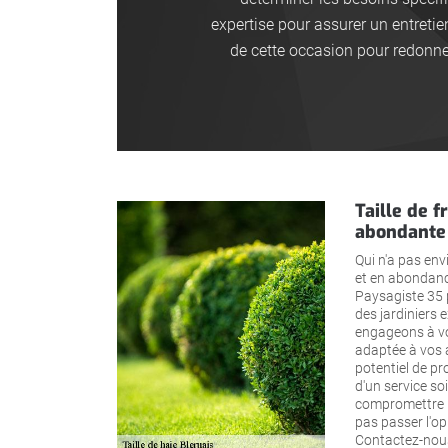
expertise pour assurer un entretie
de cette occasion pour redonne
Taille de f
abondante 
Qui n'a pas env
et en abondanc
Paysagiste 35 po
des jardiniers
engageons à vou
adaptée à vos a
potentiel de pr
d'un service so
compromettre l
pas passer l'op
Contactez-nous