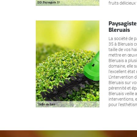
fruits délicieux
Paysagiste 
Bleruais
La société de p
35 à Bleruais c
taille de vos ha
mettre en œuvre
Bleruais a plus
domaine, elle s
l’excellent état
L’intervention d
Bleruais sur vo
pérennité et é
Bleruais veille
interventions, 
pour l’esthétism