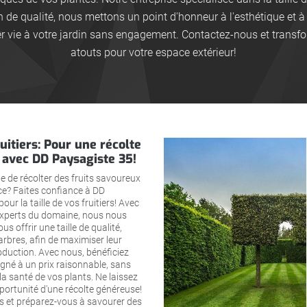
n de qualité, nous mettons un point d'honneur à l'esthétique et à
r vie à votre jardin sans engagement. Contactez-nous et transfo
atouts pour votre espace extérieur!
ruitiers: Pour une récolte
avec DD Paysagiste 35!
ie de récolter des fruits savoureux
e? Faites confiance à DD
ur la taille de vos fruitiers! Avec
 experts du domaine, nous nous
s offrir une taille de qualité,
rbres, afin de maximiser leur
oduction. Avec nous, bénéficiez
igné à un prix raisonnable, sans
a santé de vos plants. Ne laissez
portunité d'une récolte généreuse!
 et préparez-vous à savourer des