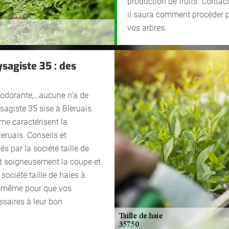
production de fruits. Contac
il saura comment procéder pou
vos arbres.
ysagiste 35 : des
e, odorante,…aucune n’a de
sagiste 35 sise à Bleruais.
me caractérisent la
leruais. Conseils et
par la société taille de
et soigneusement la coupe et
société taille de haies à
lle-même pour que vos
ssaires à leur bon