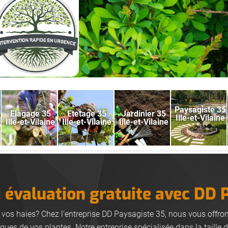
Paysagiste 35
Elagage 35
Etetage 35
Jardinier 35
Ille-et-Vilaine
Ille-et-Vilaine
Ille-et-Vilaine
Ille-et-Vilaine
e: évaluation gratuite avec DD 
r vos haies? Chez l'entreprise DD Paysagiste 35, nous vous offro
ques de vos plantes. Notre entreprise spécialisée dans la taille 