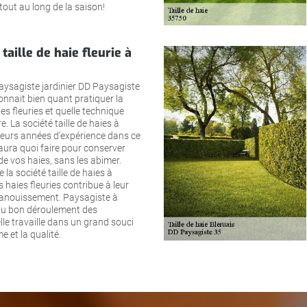
 tout au long de la saison!
taille de haie fleurie à
aysagiste jardinier DD Paysagiste
onnait bien quant pratiquer la
ies fleuries et quelle technique
. La société taille de haies à
ieurs années d’expérience dans ce
aura quoi faire pour conserver
 de vos haies, sans les abimer.
e la société taille de haies à
s haies fleuries contribue à leur
panouissement. Paysagiste à
 au bon déroulement des
elle travaille dans un grand souci
e et la qualité.