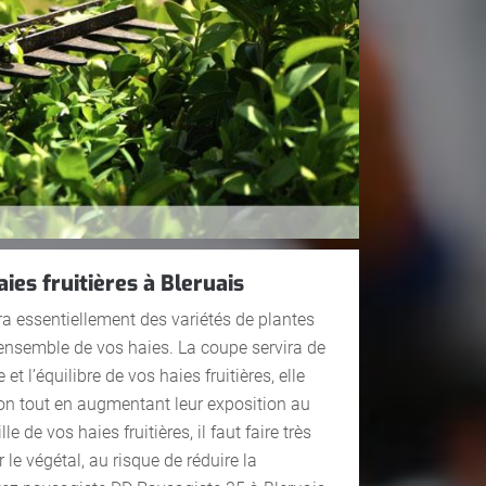
aies fruitières à Bleruais
dra essentiellement des variétés de plantes
l’ensemble de vos haies. La coupe servira de
 et l’équilibre de vos haies fruitières, elle
tion tout en augmentant leur exposition au
lle de vos haies fruitières, il faut faire très
le végétal, au risque de réduire la