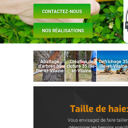
CONTACTEZ-NOUS
NOS RÉALISATIONS
Abattage
Création de
Défrichage 35
d'arbres 35
cloture 35 Ille-
Ille-et-Vilaine
Ille-et-Vilaine
et-Vilaine
Taille de hai
Vous envisagez de faire taille
déterminer les besoins spécifi