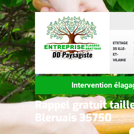
ETETAGE
35 ILLE-
ET-
VILAINE
Intervention élaga
Rappel gratuit taill
Bleruais 35750