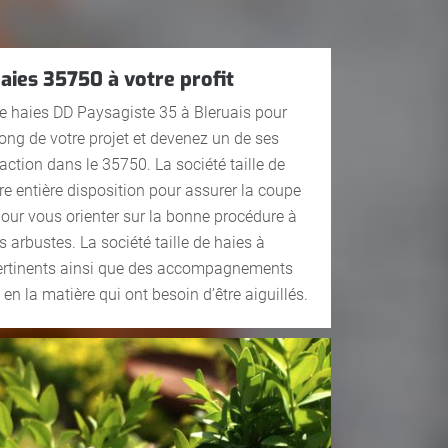
haies 35750 à votre profit
 de haies DD Paysagiste 35 à Bleruais pour
ng de votre projet et devenez un de ses
faction dans le 35750. La société taille de
tre entière disposition pour assurer la coupe
our vous orienter sur la bonne procédure à
 arbustes. La société taille de haies à
 pertinents ainsi que des accompagnements
 en la matière qui ont besoin d’être aiguillés.