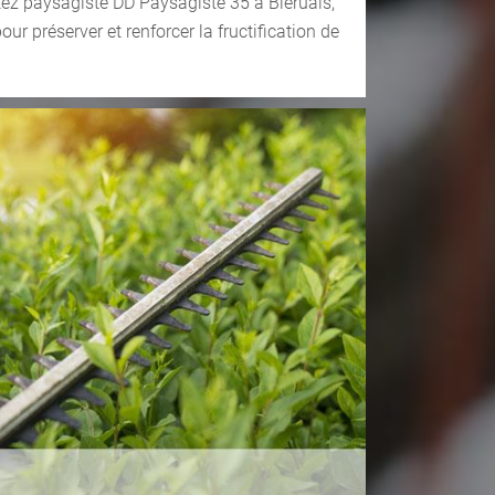
tez paysagiste DD Paysagiste 35 à Bleruais,
r préserver et renforcer la fructification de