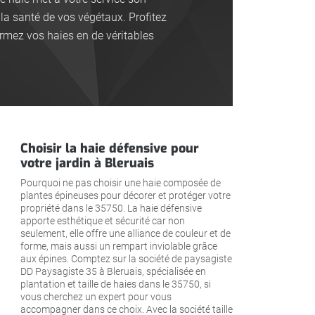
 la santé de vos végétaux. Profitez
rmez vos haies en de véritables
Choisir la haie défensive pour
votre jardin à Bleruais
Pourquoi ne pas choisir une haie composée de
plantes épineuses pour décorer et protéger votre
propriété dans le 35750. La haie défensive
apporte esthétique et sécurité car non
seulement, elle offre une alliance de couleur et de
forme, mais aussi un rempart inviolable grâce
aux épines. Comptez sur la société de paysagiste
DD Paysagiste 35 à Bleruais, spécialisée en
plantation et taille de haies dans le 35750, si
vous cherchez un expert pour vous
accompagner dans ce choix. Avec la société taille