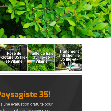
Traitement
Pose de
Taille de haie
anti chenille
cloture 35 Ille-
35 Ille-et-
35 Ille-et-
et-Vilaine
Vilaine
Vilaine
Paysagiste 35!
ns une évaluation gratuite pour
de haie met à votre service son