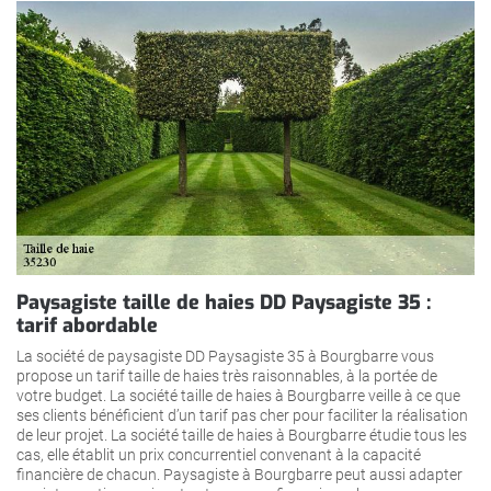
Paysagiste taille de haies DD Paysagiste 35 :
tarif abordable
La société de paysagiste DD Paysagiste 35 à Bourgbarre vous
propose un tarif taille de haies très raisonnables, à la portée de
votre budget. La société taille de haies à Bourgbarre veille à ce que
ses clients bénéficient d’un tarif pas cher pour faciliter la réalisation
de leur projet. La société taille de haies à Bourgbarre étudie tous les
cas, elle établit un prix concurrentiel convenant à la capacité
financière de chacun. Paysagiste à Bourgbarre peut aussi adapter