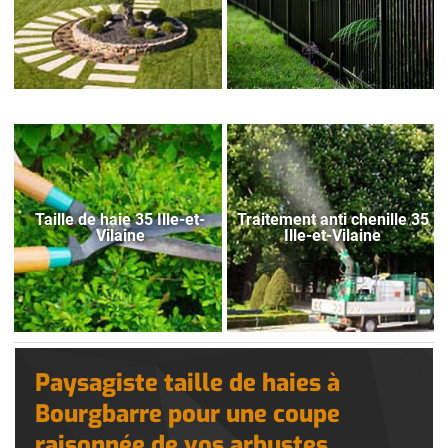
Taille de haie 35 Ille-et-
Traitement anti chenille 35
Vilaine
Ille-et-Vilaine
Paysagiste taille de haies à
Bourgbarre pour une coupe
raisonnée de vos arbustes