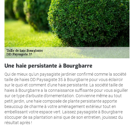
Une haie persistante à Bourgbarre
Qui de mieux qu’un paysagiste jardinier confirmé comme la société
taille de haies DD Paysagiste 35 à Bourgbarre pour vous éclaircir
sur le quoi et comment d’une haie persistante. La société taille de
haies à Bourgbarre a la connaissance suffisante pour vous aiguiller
sur ce type d’arbuste d’ornementation. Convienne même au tout
petit jardin, une haie composée de plante persistante apporte
beaucoup de charme à votre aménagement extérieur tout en
embellissant votre espace vert. Laissez paysagiste à Bourgbarre
s’occuper de sa plantation ainsi que de son entretien, jouissez du
résultat après !