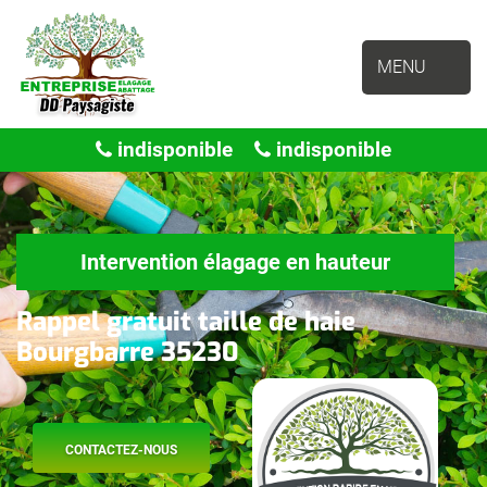
MENU
indisponible
indisponible
Intervention élagage en hauteur
Rappel gratuit taille de haie
Bourgbarre 35230
CONTACTEZ-NOUS