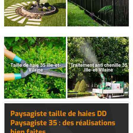
Taille de haie 35 Ille-et-
Traitement anti chenille 35
Vilaine
Ille-et-Vilaine
Paysagiste taille de haies DD
Paysagiste 35 : des réalisations
bien faites