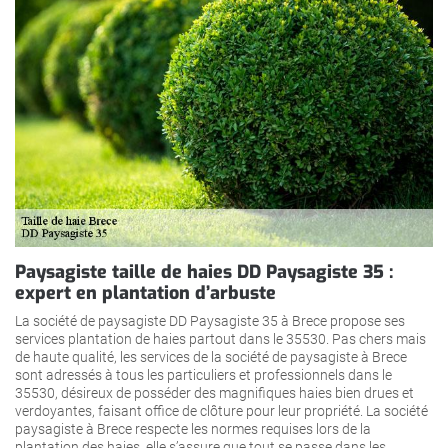
Paysagiste taille de haies DD Paysagiste 35 :
expert en plantation d’arbuste
La société de paysagiste DD Paysagiste 35 à Brece propose ses
services plantation de haies partout dans le 35530. Pas chers mais
de haute qualité, les services de la société de paysagiste à Brece
sont adressés à tous les particuliers et professionnels dans le
35530, désireux de posséder des magnifiques haies bien drues et
verdoyantes, faisant office de clôture pour leur propriété. La société
paysagiste à Brece respecte les normes requises lors de la
plantation des haies, elle s’assure que tout se passe dans les