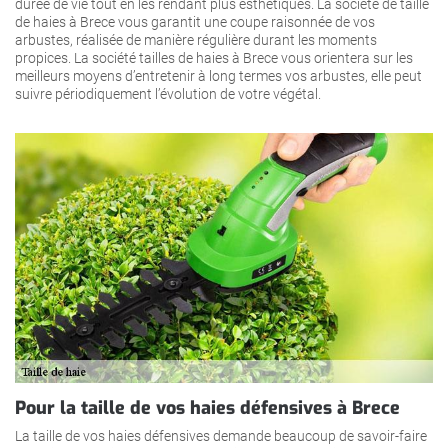
durée de vie tout en les rendant plus esthétiques. La société de taille
de haies à Brece vous garantit une coupe raisonnée de vos
arbustes, réalisée de manière régulière durant les moments
propices. La société tailles de haies à Brece vous orientera sur les
meilleurs moyens d’entretenir à long termes vos arbustes, elle peut
suivre périodiquement l’évolution de votre végétal.
Pour la taille de vos haies défensives à Brece
La taille de vos haies défensives demande beaucoup de savoir-faire