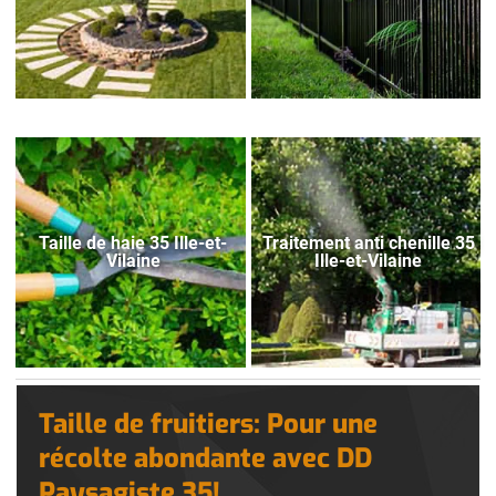
Taille de haie 35 Ille-et-
Traitement anti chenille 35
Vilaine
Ille-et-Vilaine
Taille de fruitiers: Pour une
récolte abondante avec DD
Paysagiste 35!