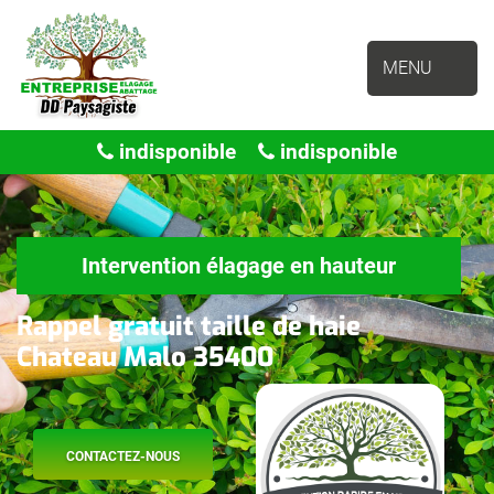
MENU
indisponible
indisponible
Intervention élagage en hauteur
Rappel gratuit taille de haie
Chateau Malo 35400
CONTACTEZ-NOUS