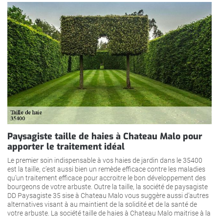
Paysagiste taille de haies à Chateau Malo pour
apporter le traitement idéal
Le premier soin indispensable à vos haies de jardin dans le 35400
est la taille, c’est aussi bien un remède efficace contre les maladies
qu’un traitement efficace pour accroitre le bon développement des
bourgeons de votre arbuste. Outre la taille, la société de paysagiste
DD Paysagiste 35 sise à Chateau Malo vous suggère aussi d’autres
alternatives visant à au maintient de la solidité et de la santé de
votre arbuste. La société taille de haies à Chateau Malo maitrise à la