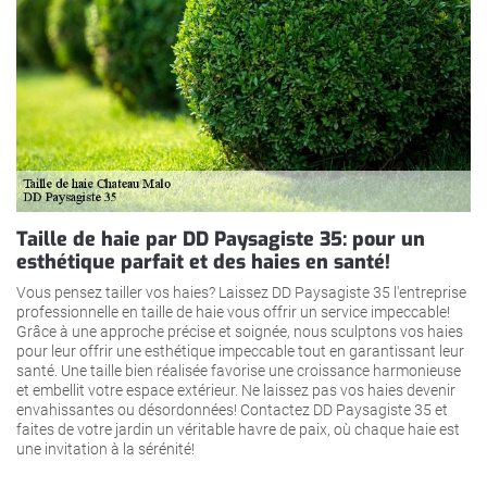
Taille de haie par DD Paysagiste 35: pour un
esthétique parfait et des haies en santé!
Vous pensez tailler vos haies? Laissez DD Paysagiste 35 l'entreprise
professionnelle en taille de haie vous offrir un service impeccable!
Grâce à une approche précise et soignée, nous sculptons vos haies
pour leur offrir une esthétique impeccable tout en garantissant leur
santé. Une taille bien réalisée favorise une croissance harmonieuse
et embellit votre espace extérieur. Ne laissez pas vos haies devenir
envahissantes ou désordonnées! Contactez DD Paysagiste 35 et
faites de votre jardin un véritable havre de paix, où chaque haie est
une invitation à la sérénité!