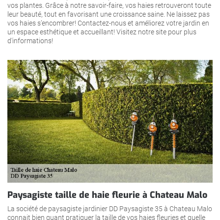
vos plantes. Grâce à notre savoir-faire, vos haies retrouveront toute
leur beauté, tout en favorisant une croissance saine. Ne laissez pas
vos haies s’encombrer! Contactez-nous et améliorez votre jardin en
un espace esthétique et accueillant! Visitez notre site pour plus
d'informations!
Paysagiste taille de haie fleurie à Chateau Malo
La société de paysagiste jardinier DD Paysagiste 35 à Chateau Malo
connait bien quant pratiquer la taille de vos haies fleuries et quelle