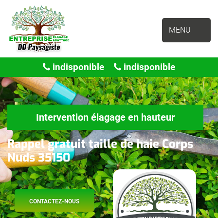
MENU
indisponible
indisponible
Intervention élagage en hauteur
Rappel gratuit taille de haie Corps
Nuds 35150
CONTACTEZ-NOUS