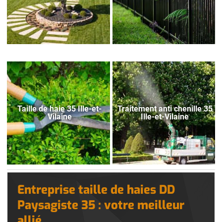
Taille de haie 35 Ille-et-
Traitement anti chenille 35
Vilaine
Ille-et-Vilaine
Entreprise taille de haies DD
Paysagiste 35 : votre meilleur
allié