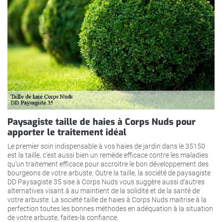
Paysagiste taille de haies à Corps Nuds pour
apporter le traitement idéal
Le premier soin indispensable à vos haies de jardin dans le 35150
est la taille, c’est aussi bien un remède efficace contre les maladies
qu’un traitement efficace pour accroitre le bon développement des
bourgeons de votre arbuste. Outre la taille, la société de paysagiste
DD Paysagiste 35 sise à Corps Nuds vous suggère aussi d’autres
alternatives visant à au maintient de la solidité et de la santé de
votre arbuste. La société taille de haies à Corps Nuds maitrise à la
perfection toutes les bonnes méthodes en adéquation à la situation
de votre arbuste, faites-la confiance.