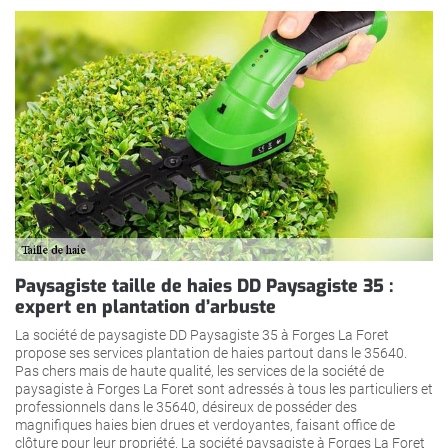
Paysagiste taille de haies DD Paysagiste 35 :
expert en plantation d’arbuste
La société de paysagiste DD Paysagiste 35 à Forges La Foret
propose ses services plantation de haies partout dans le 35640.
Pas chers mais de haute qualité, les services de la société de
paysagiste à Forges La Foret sont adressés à tous les particuliers et
professionnels dans le 35640, désireux de posséder des
magnifiques haies bien drues et verdoyantes, faisant office de
clôture pour leur propriété. La société paysagiste à Forges La Foret