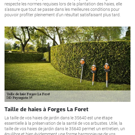
respecte les normes requises lors de la plantation des haies, elle
s’assure que tout se passe dans les meilleures conditions pour
pouvoir profiter pleinement d’un résultat satisfaisant plus tard.
Taille de haies à Forges La Foret
La taille de vos haies de jardin dans le 35640 est une étape
essentielle à la préservation de la santé de vos arbustes. Utile, la
taille de vos haies de jardin dans le 35640 permet un entretien, un
équilibre et bien évidemment une forme harmonieuse de vos