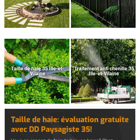
Taille de haie 35 Ille-et-
Traitement anti chenille 35
Vilaine
Ille-et-Vilaine
Taille de haie: évaluation gratuite
avec DD Paysagiste 35!