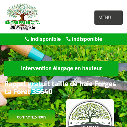
MENU
indisponible
indisponible
Intervention élagage en hauteur
Rappel gratuit taille de haie Forges
La Foret 35640
CONTACTEZ-NOUS