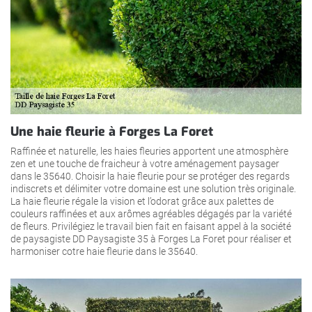
Une haie fleurie à Forges La Foret
Raffinée et naturelle, les haies fleuries apportent une atmosphère
zen et une touche de fraicheur à votre aménagement paysager
dans le 35640. Choisir la haie fleurie pour se protéger des regards
indiscrets et délimiter votre domaine est une solution très originale.
La haie fleurie régale la vision et l’odorat grâce aux palettes de
couleurs raffinées et aux arômes agréables dégagés par la variété
de fleurs. Privilégiez le travail bien fait en faisant appel à la société
de paysagiste DD Paysagiste 35 à Forges La Foret pour réaliser et
harmoniser cotre haie fleurie dans le 35640.