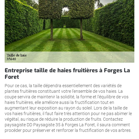
Entreprise taille de haies fruitières à Forges La
Foret
Pour ce cas, la taille dépendra essentiellement des variétés de
plantes fruitières constituant votre l’ensemble de vos haies. La
coupe servira de maintenir la solidité, la forme et l’équilibre de vos
haies fruitières, elle améliore aussi la fructification tout en
augmentant leur exposition au rayon du soleil. Lors de la taille de
vos haies fruitières, il faut faire très attention pour ne pas abimer le
végétal, au risque de réduire la production de fruits. Contactez
paysagiste DD Paysagiste 35 à Forges La Foret, il saura comment
procéder pour préserver et renforcer la fructification de vos arbres.