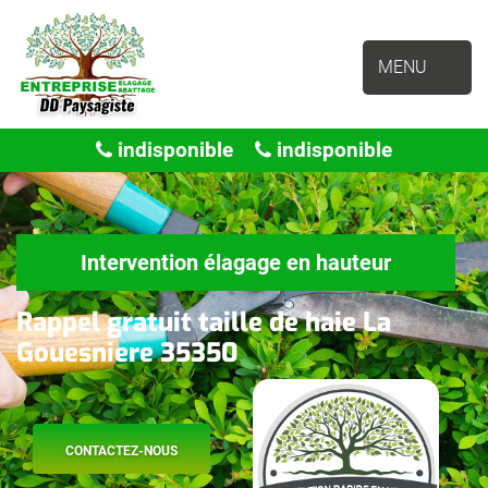
MENU
indisponible
indisponible
Intervention élagage en hauteur
Rappel gratuit taille de haie La
Gouesniere 35350
CONTACTEZ-NOUS