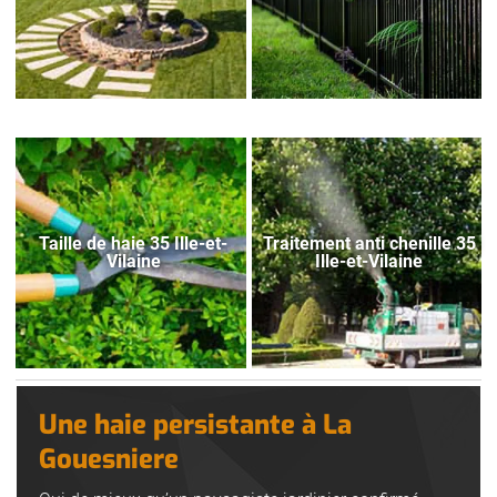
Taille de haie 35 Ille-et-
Traitement anti chenille 35
Vilaine
Ille-et-Vilaine
Une haie persistante à La
Gouesniere