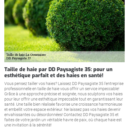
Taille de haie par DD Paysagiste 35: pour un
esthétique parfait et des haies en santé!
Vous pensez tailler vos haies? Laissez DD Paysagiste 35 l'entreprise
professionnelle en taille de haie vous offrir un service impeccable!
Grâce à une approche précise et soignée, nous sculptons vos haies
pour leur offrir une esthétique impeccable tout en garantissant leur
santé. Une taille bien réalisée favorise une croissance harmonieuse
et embellit votre espace extérieur. Ne laissez pas vos haies devenir
envahissantes ou désordonnées! Contactez DD Paysagiste 35 et
faites de votre jardin un véritable havre de paix, où chaque haie est
une invitation à la sérénité!