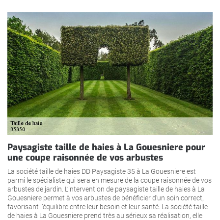
Paysagiste taille de haies à La Gouesniere pour
une coupe raisonnée de vos arbustes
La société taille de haies DD Paysagiste 35 à La Gouesniere est
parmi le spécialiste qui sera en mesure de la coupe raisonnée de vos
arbustes de jardin. L’intervention de paysagiste taille de haies à La
Gouesniere permet à vos arbustes de bénéficier d’un soin correct,
favorisant l’équilibre entre leur besoin et leur santé. La société taille
de haies à La Gouesniere prend très au sérieux sa réalisation, elle