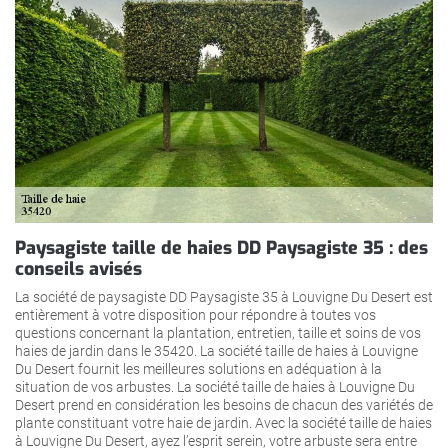
Paysagiste taille de haies DD Paysagiste 35 : des
conseils avisés
La société de paysagiste DD Paysagiste 35 à Louvigne Du Desert est
entièrement à votre disposition pour répondre à toutes vos
questions concernant la plantation, entretien, taille et soins de vos
haies de jardin dans le 35420. La société taille de haies à Louvigne
Du Desert fournit les meilleures solutions en adéquation à la
situation de vos arbustes. La société taille de haies à Louvigne Du
Desert prend en considération les besoins de chacun des variétés de
plante constituant votre haie de jardin. Avec la société taille de haies
à Louvigne Du Desert, ayez l’esprit serein, votre arbuste sera entre