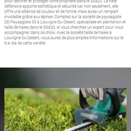
pour décorer et protéger votre propriété dans le 35420. La haie
défensive apporte esthétique et sécurité car non seulement, elle
offre une alliance de couleur et de forme, mais aussi un rempart
inviolable grâce aux épines. Comptez sur la société de paysagiste
DD Paysagiste 35 à Louvigne Du Desert, spécialisée en plantation et
taille de haies dans le 35420, si vous cherchez un expert pour vous
accompagner dans ce choix. Avec la société taille de haies à
Louvigne Du Desert, vous aurez de plus amples informations sur le
b.a.-ba de cette variété.