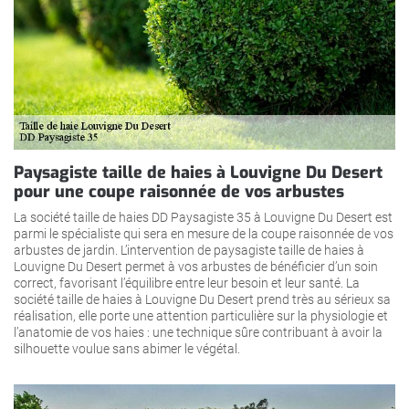
Paysagiste taille de haies à Louvigne Du Desert
pour une coupe raisonnée de vos arbustes
La société taille de haies DD Paysagiste 35 à Louvigne Du Desert est
parmi le spécialiste qui sera en mesure de la coupe raisonnée de vos
arbustes de jardin. L’intervention de paysagiste taille de haies à
Louvigne Du Desert permet à vos arbustes de bénéficier d’un soin
correct, favorisant l’équilibre entre leur besoin et leur santé. La
société taille de haies à Louvigne Du Desert prend très au sérieux sa
réalisation, elle porte une attention particulière sur la physiologie et
l’anatomie de vos haies : une technique sûre contribuant à avoir la
silhouette voulue sans abimer le végétal.