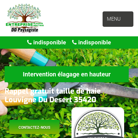
MENU
indisponible
indisponible
Intervention élagage en hauteur
Rappel gratuit taille de haie
Louvigne Du Desert 35420
CONTACTEZ-NOUS