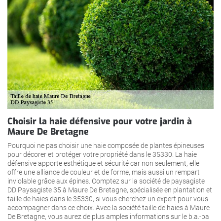
Choisir la haie défensive pour votre jardin à
Maure De Bretagne
Pourquoi ne pas choisir une haie composée de plantes épineuses
pour décorer et protéger votre propriété dans le 35330. La haie
défensive apporte esthétique et sécurité car non seulement, elle
offre une alliance de couleur et de forme, mais aussi un rempart
inviolable grâce aux épines. Comptez sur la société de paysagiste
DD Paysagiste 35 à Maure De Bretagne, spécialisée en plantation et
taille de haies dans le 35330, si vous cherchez un expert pour vous
accompagner dans ce choix. Avec la société taille de haies à Maure
De Bretagne, vous aurez de plus amples informations sur le b.a.-ba