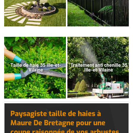
Taille de haie 35 Ille-et-
Traitement anti chenille 35
Vilaine
Ille-et-Vilaine
Paysagiste taille de haies à
Maure De Bretagne pour une
coupe raisonnée de vos arbustes