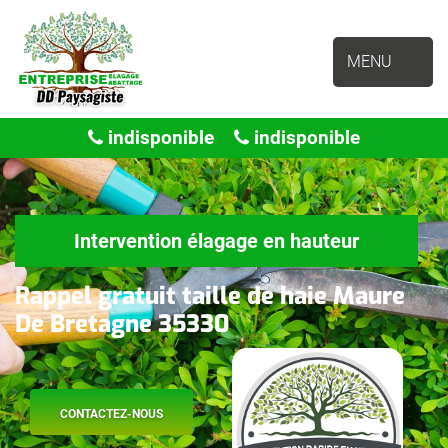
MENU
indisponible
indisponible
Intervention élagage en hauteur
Rappel gratuit taille de haie Maure
De Bretagne 35330
CONTACTEZ-NOUS