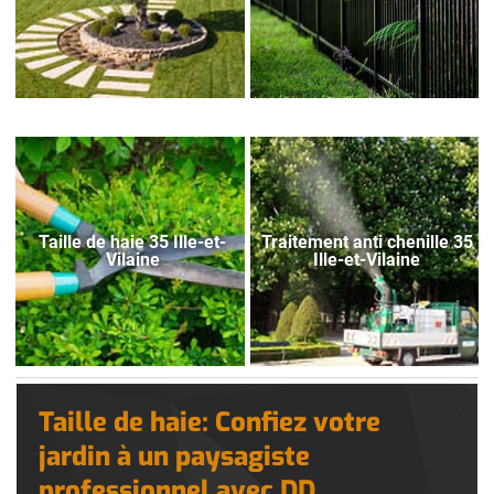
Taille de haie 35 Ille-et-
Traitement anti chenille 35
Vilaine
Ille-et-Vilaine
Taille de haie: Confiez votre
jardin à un paysagiste
professionnel avec DD