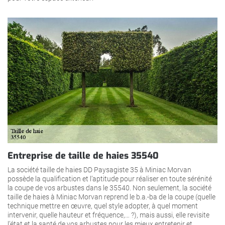
Entreprise de taille de haies 35540
La société taille de haies DD Paysagiste 35 à Miniac Morvan
possède la qualification et l’aptitude pour réaliser en toute sérénité
la coupe de vos arbustes dans le 35540. Non seulement, la société
taille de haies à Miniac Morvan reprend le b.a.-ba de la coupe (quelle
technique mettre en œuvre, quel style adopter, à quel moment
intervenir, quelle hauteur et fréquence,… ?), mais aussi, elle revisite
l’état et la santé de vos arbustes pour les mieux entretenir et