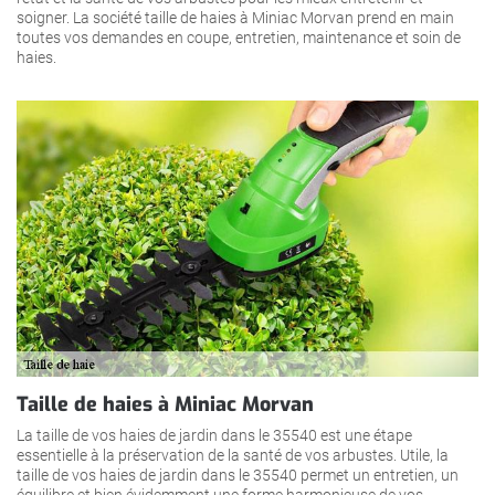
soigner. La société taille de haies à Miniac Morvan prend en main
toutes vos demandes en coupe, entretien, maintenance et soin de
haies.
Taille de haies à Miniac Morvan
La taille de vos haies de jardin dans le 35540 est une étape
essentielle à la préservation de la santé de vos arbustes. Utile, la
taille de vos haies de jardin dans le 35540 permet un entretien, un
équilibre et bien évidemment une forme harmonieuse de vos