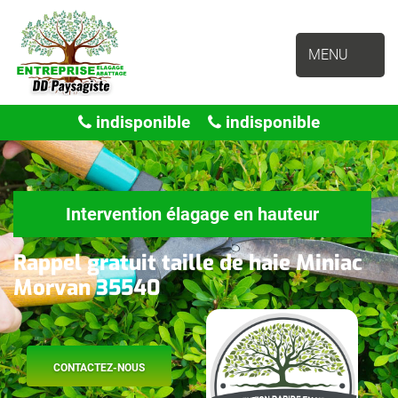
MENU
indisponible
indisponible
Intervention élagage en hauteur
Rappel gratuit taille de haie Miniac
Morvan 35540
CONTACTEZ-NOUS