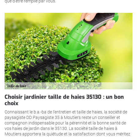
que d’être remplie par vous.
Choisir jardinier taille de haies 35130 : un bon
choix
Connaissant le b.a.-ba de l’entretien et taille de haies, la société de
paysagiste DD Paysagiste 35 à Moutiers reste un conseiller et
compagnon indispensable pour la pérennité et la bonne santé de
vos haies de jardin dans le 35130. La société taille de haies à
Moutiers apportera la quiétude et la satisfaction dont vous méritez