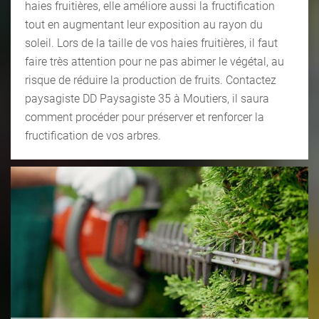
haies fruitières, elle améliore aussi la fructification
tout en augmentant leur exposition au rayon du
soleil. Lors de la taille de vos haies fruitières, il faut
faire très attention pour ne pas abimer le végétal, au
risque de réduire la production de fruits. Contactez
paysagiste DD Paysagiste 35 à Moutiers, il saura
comment procéder pour préserver et renforcer la
fructification de vos arbres.