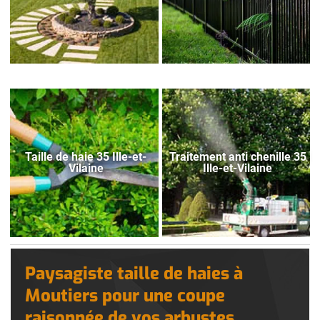
Taille de haie 35 Ille-et-
Traitement anti chenille 35
Vilaine
Ille-et-Vilaine
Paysagiste taille de haies à
Moutiers pour une coupe
raisonnée de vos arbustes