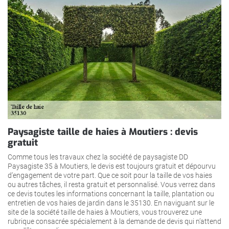
Paysagiste taille de haies à Moutiers : devis
gratuit
Comme tous les travaux chez la société de paysagiste DD
Paysagiste 35 à Moutiers, le devis est toujours gratuit et dépourvu
d’engagement de votre part. Que ce soit pour la taille de vos haies
ou autres tâches, il resta gratuit et personnalisé. Vous verrez dans
ce devis toutes les informations concernant la taille, plantation ou
entretien de vos haies de jardin dans le 35130. En naviguant sur le
site de la société taille de haies à Moutiers, vous trouverez une
rubrique consacrée spécialement à la demande de devis qui n’attend