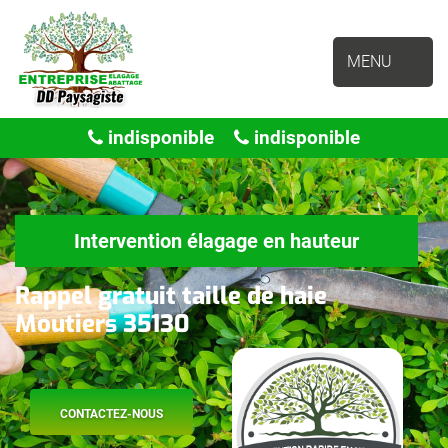
MENU
indisponible
indisponible
Intervention élagage en hauteur
Rappel gratuit taille de haie
Moutiers 35130
CONTACTEZ-NOUS