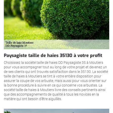
Paysagiste taille de haies 35130 à votre profit
Choisissez la société taille de haies DD Paysagiste 35 à Moutiers
pour vous accompagner tout au long de votre projet et devenez un
de ses clients qui ont trouvés satisfaction dans le 35130. La société
taille de haies à Moutiers se tint à votre entière disposition pour
assurer la coupe de vos arbuste, mais aussi pour vous orienter sur
la bonne procédure à suivre en ce qui concerne vos arbustes. La
société taille de haies à Moutiers livre des conseils pertinents ainsi
que des accompagnements de qualité à tous les novices en la
matière qui ont besoin d’être aiguillés.