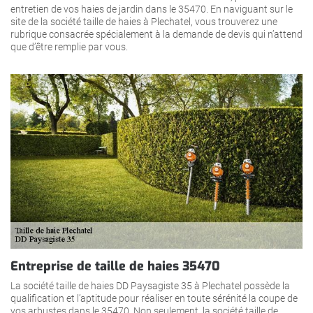
entretien de vos haies de jardin dans le 35470. En naviguant sur le
site de la société taille de haies à Plechatel, vous trouverez une
rubrique consacrée spécialement à la demande de devis qui n’attend
que d’être remplie par vous.
Entreprise de taille de haies 35470
La société taille de haies DD Paysagiste 35 à Plechatel possède la
qualification et l’aptitude pour réaliser en toute sérénité la coupe de
vos arbustes dans le 35470. Non seulement, la société taille de