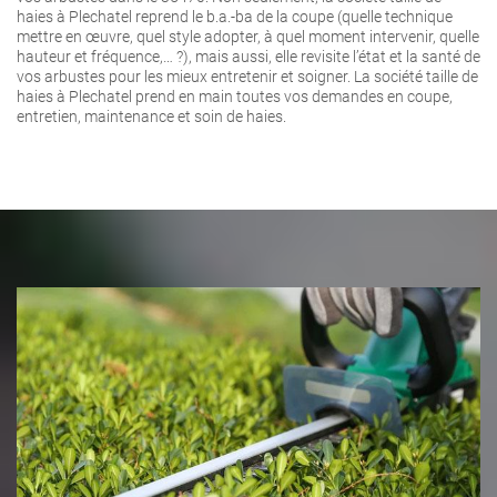
haies à Plechatel reprend le b.a.-ba de la coupe (quelle technique
mettre en œuvre, quel style adopter, à quel moment intervenir, quelle
hauteur et fréquence,… ?), mais aussi, elle revisite l’état et la santé de
vos arbustes pour les mieux entretenir et soigner. La société taille de
haies à Plechatel prend en main toutes vos demandes en coupe,
entretien, maintenance et soin de haies.