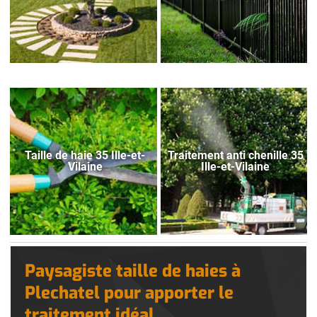
Taille de haie 35 Ille-et-
Traitement anti chenille 35
Vilaine
Ille-et-Vilaine
Paysagiste taille de haies à
Plechatel pour apporter le
traitement idéal