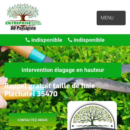
MENU
indisponible
indisponible
Intervention élagage en hauteur
Rappel gratuit taille de haie
Plechatel 35470
CONTACTEZ-NOUS