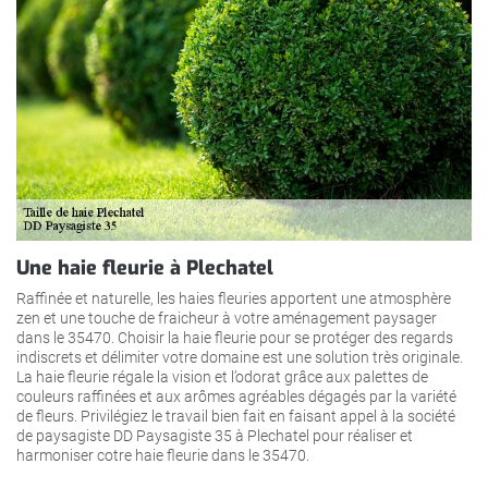
Une haie fleurie à Plechatel
Raffinée et naturelle, les haies fleuries apportent une atmosphère
zen et une touche de fraicheur à votre aménagement paysager
dans le 35470. Choisir la haie fleurie pour se protéger des regards
indiscrets et délimiter votre domaine est une solution très originale.
La haie fleurie régale la vision et l’odorat grâce aux palettes de
couleurs raffinées et aux arômes agréables dégagés par la variété
de fleurs. Privilégiez le travail bien fait en faisant appel à la société
de paysagiste DD Paysagiste 35 à Plechatel pour réaliser et
harmoniser cotre haie fleurie dans le 35470.