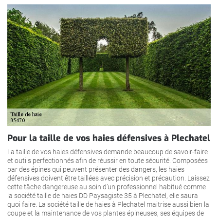
Pour la taille de vos haies défensives à Plechatel
La taille de vos haies défensives demande beaucoup de savoir-faire
et outils perfectionnés afin de réussir en toute sécurité. Composées
par des épines qui peuvent présenter des dangers, les haies
défensives doivent être taillées avec précision et précaution. Laissez
cette tâche dangereuse au soin d’un professionnel habitué comme
la société taille de haies DD Paysagiste 35 à Plechatel, elle saura
quoi faire. La société taille de haies à Plechatel maitrise aussi bien la
coupe et la maintenance de vos plantes épineuses, ses équipes de