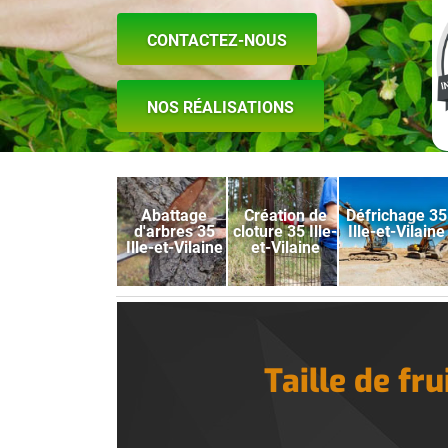
CONTACTEZ-NOUS
NOS RÉALISATIONS
Abattage
Création de
Défrichage 35
d'arbres 35
cloture 35 Ille-
Ille-et-Vilaine
Ille-et-Vilaine
et-Vilaine
Taille de fr