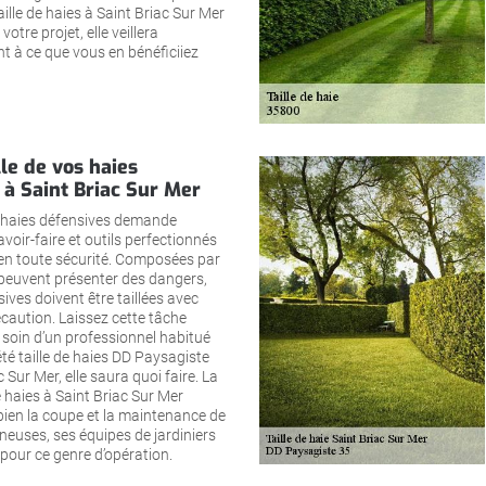
aille de haies à Saint Briac Sur Mer
votre projet, elle veillera
t à ce que vous en bénéficiiez
lle de vos haies
 à Saint Briac Sur Mer
os haies défensives demande
oir-faire et outils perfectionnés
 en toute sécurité. Composées par
 peuvent présenter des dangers,
sives doivent être taillées avec
écaution. Laissez cette tâche
soin d’un professionnel habitué
é taille de haies DD Paysagiste
 Sur Mer, elle saura quoi faire. La
e haies à Saint Briac Sur Mer
bien la coupe et la maintenance de
neuses, ses équipes de jardiniers
pour ce genre d’opération.