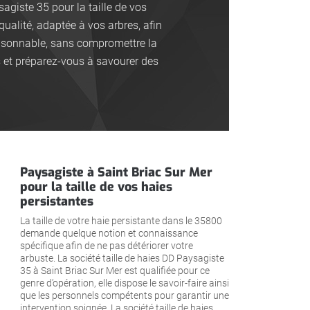
agiste 35 pour la taille de vos
qualité, adaptée à vos arbres, afin
raisonnable, sans compromettre la
s et préparez-vous à savourer des
Paysagiste à Saint Briac Sur Mer
pour la taille de vos haies
persistantes
La taille de votre haie persistante dans le 35800
demande quelque notion et connaissance
spécifique afin de ne pas détériorer votre
arbuste. La société taille de haies DD Paysagiste
35 à Saint Briac Sur Mer est qualifiée pour ce
genre d’opération, elle dispose le savoir-faire ainsi
que les personnels compétents pour garantir une
intervention soignée. La société taille de haies