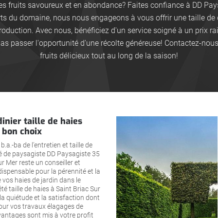
des fruits savoureux et en abondance? Faites confiance à DD Pays
erts du domaine, nous nous engageons à vous offrir une taille de 
roduction. Avec nous, bénéficiez d'un service soigné à un prix 
pas passer l'opportunité d'une récolte généreuse! Contactez-nou
fruits délicieux tout au long de la saison!
dinier taille de haies
 bon choix
.a.-ba de l’entretien et taille de
té de paysagiste DD Paysagiste 35
ur Mer reste un conseiller et
spensable pour la pérennité et la
vos haies de jardin dans le
té taille de haies à Saint Briac Sur
a quiétude et la satisfaction dont
our vos travaux élagages de
vantages sont mis à votre profit