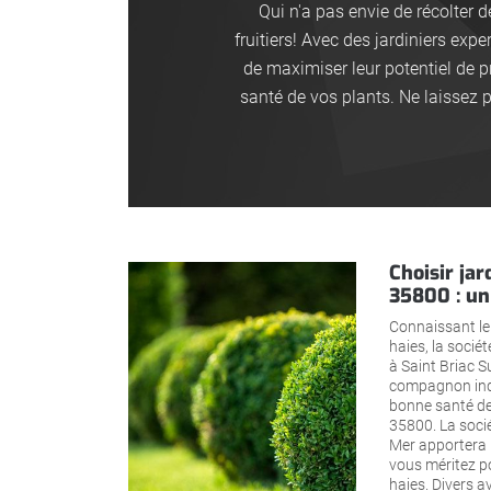
Qui n'a pas envie de récolter 
fruitiers! Avec des jardiniers exp
de maximiser leur potentiel de p
santé de vos plants. Ne laissez 
Choisir jar
35800 : un
Connaissant le b
haies, la socié
à Saint Briac S
compagnon indi
bonne santé de 
35800. La socié
Mer apportera l
vous méritez p
haies. Divers a