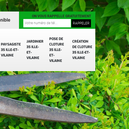
ON VOUS RAPPELLE GRATUITEMENT
nible
POSE DE
JARDINIER
CRÉATION
PAYSAGISTE
CLOTURE
35 ILLE-
DE CLOTURE
35 ILLE-ET-
35 ILLE-
ET-
35 ILLE-ET-
VILAINE
ET-
VILAINE
VILAINE
VILAINE