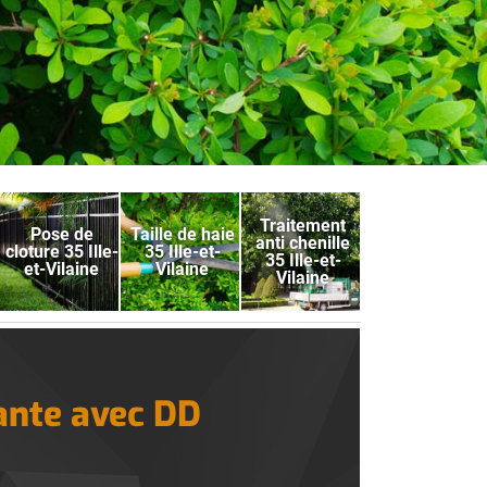
Traitement
Pose de
Taille de haie
anti chenille
cloture 35 Ille-
35 Ille-et-
35 Ille-et-
et-Vilaine
Vilaine
Vilaine
dante avec DD