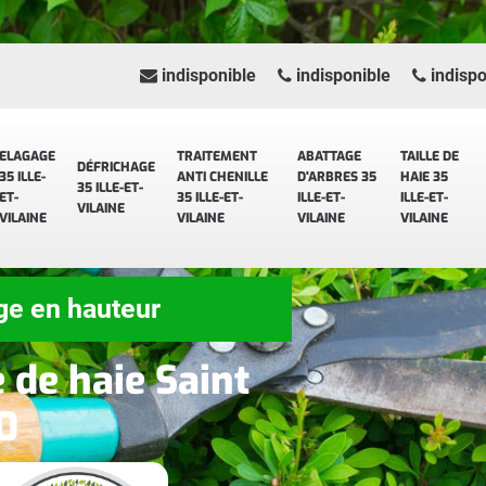
indisponible
indisponible
indispo
ELAGAGE
TRAITEMENT
ABATTAGE
TAILLE DE
DÉFRICHAGE
35 ILLE-
ANTI CHENILLE
D'ARBRES 35
HAIE 35
35 ILLE-ET-
ET-
35 ILLE-ET-
ILLE-ET-
ILLE-ET-
VILAINE
VILAINE
VILAINE
VILAINE
VILAINE
ge en hauteur
e de haie Saint
0