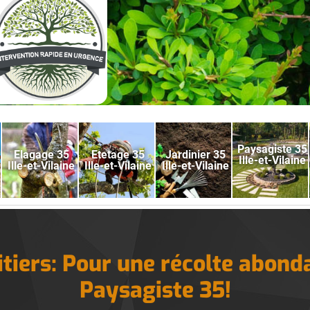
Paysagiste 35
Elagage 35
Etetage 35
Jardinier 35
Ille-et-Vilaine
Ille-et-Vilaine
Ille-et-Vilaine
Ille-et-Vilaine
uitiers: Pour une récolte abon
Paysagiste 35!