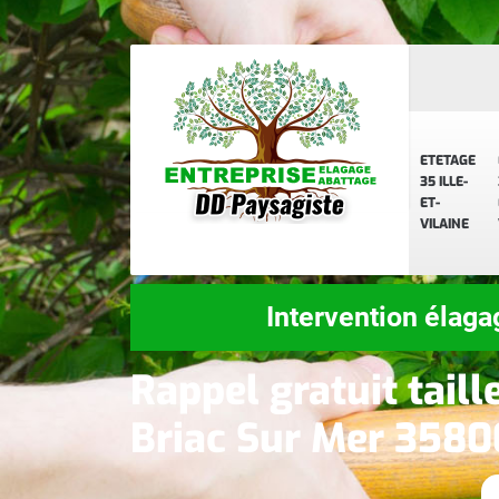
ETETAGE
35 ILLE-
ET-
VILAINE
Intervention élaga
Rappel gratuit taill
Briac Sur Mer 3580