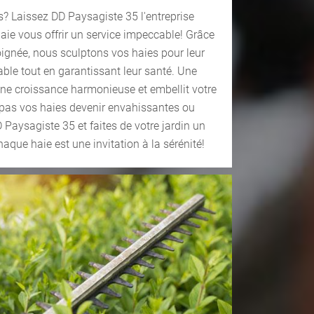
s? Laissez DD Paysagiste 35 l'entreprise
haie vous offrir un service impeccable! Grâce
oignée, nous sculptons vos haies pour leur
able tout en garantissant leur santé. Une
e une croissance harmonieuse et embellit votre
z pas vos haies devenir envahissantes ou
Paysagiste 35 et faites de votre jardin un
haque haie est une invitation à la sérénité!