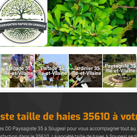
Paysagiste 35
Elagage 35
Etetage 35
Jardinier 35
Ille-et-Vilaine
Ille-et-Vilaine
Ille-et-Vilaine
Ille-et-Vilaine
te taille de haies 35610 à vot
aies DD Paysagiste 35 à Sougeal pour vous accompagner tout au 
isfaction dans le 35610. La société taille de haies à Sougeal se ti