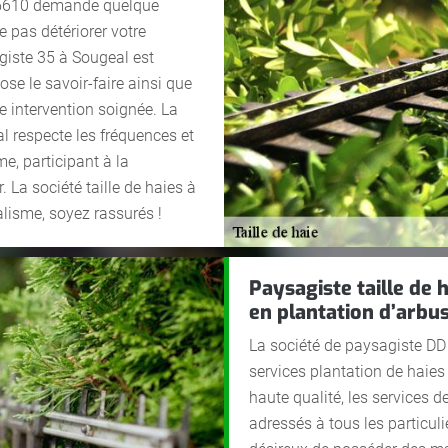
e 35610 demande quelque
 pas détériorer votre
agiste 35 à Sougeal est
ose le savoir-faire ainsi que
e intervention soignée. La
al respecte les fréquences et
e, participant à la
La société taille de haies à
alisme, soyez rassurés !
Paysagiste taille de 
en plantation d’arbu
La société de paysagiste DD
services plantation de haie
haute qualité, les services 
adressés à tous les particul