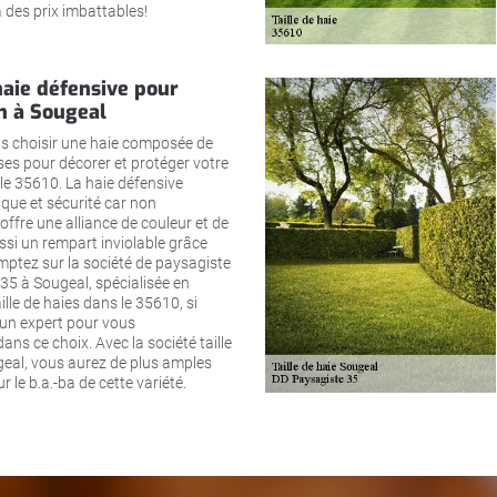
 des prix imbattables!
haie défensive pour
in à Sougeal
s choisir une haie composée de
es pour décorer et protéger votre
le 35610. La haie défensive
que et sécurité car non
 offre une alliance de couleur et de
si un rempart inviolable grâce
mptez sur la société de paysagiste
35 à Sougeal, spécialisée en
ille de haies dans le 35610, si
un expert pour vous
s ce choix. Avec la société taille
geal, vous aurez de plus amples
 le b.a.-ba de cette variété.