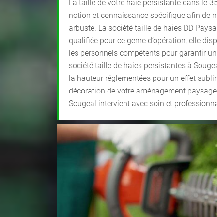
La taille de votre haie persistante dans l
notion et connaissance spécifique afin de ne
arbuste. La société taille de haies DD Pays
qualifiée pour ce genre d’opération, elle disp
les personnels compétents pour garantir un
société taille de haies persistantes à Souge
la hauteur réglementées pour un effet sublim
décoration de votre aménagement paysager. 
Sougeal intervient avec soin et professionn