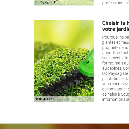
professionnel à
Choisir la 
votre jard
Pourquoi ne pa
plantes épineus
propriété dans 
apporte esthéti
seulement, elle
forme, mais aus
aux épines. Co
DD Paysagiste 
plantation et ta
vous cherchez 
accompagner dan
de haies à Sou
informations sur