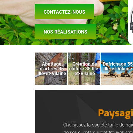
CONTACTEZ-NOUS
NOS RÉALISATIONS
Abattage
Création de
Défrichage 35
d'arbres 35
cloture 35 Ille-
Ille-et-Vilaine
Ille-et-Vilaine
et-Vilaine
Paysagis
Choisissez la société taille de h
de ses clients qui ont trouvés sat