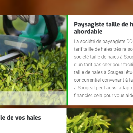
Paysagiste taille de 
abordable
La société de paysagiste D
tarif taille de haies très rai
société taille de haies à Sou
d’un tarif pas cher pour facili
taille de haies à Sougeal étud
concurrentiel convenant à l
à Sougeal peut aussi adapte
financier, cela pour vous aid
le de vos haies