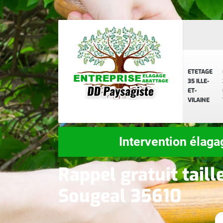
ETETAGE
35 ILLE-
ET-
VILAINE
Intervention élaga
Rappel gratuit taill
Sougeal 35610