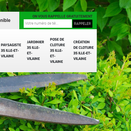
ON VOUS RAPPELLE GRATUITEMENT
nible
POSE DE
JARDINIER
CRÉATION
PAYSAGISTE
CLOTURE
35 ILLE-
DE CLOTURE
35 ILLE-ET-
35 ILLE-
ET-
35 ILLE-ET-
VILAINE
ET-
VILAINE
VILAINE
VILAINE