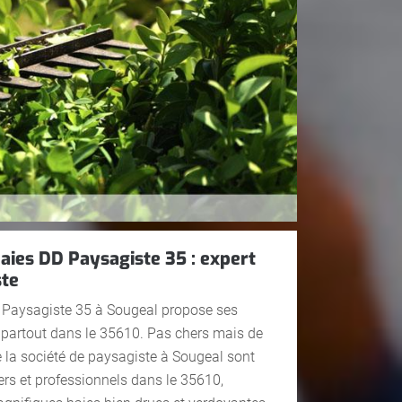
haies DD Paysagiste 35 : expert
ste
 Paysagiste 35 à Sougeal propose ses
s partout dans le 35610. Pas chers mais de
de la société de paysagiste à Sougeal sont
iers et professionnels dans le 35610,