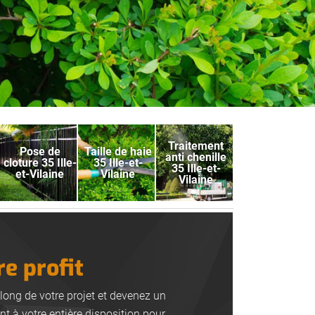
Traitement
Pose de
Taille de haie
anti chenille
cloture 35 Ille-
35 Ille-et-
35 Ille-et-
et-Vilaine
Vilaine
Vilaine
re profit
long de votre projet et devenez un
nt à votre entière disposition pour