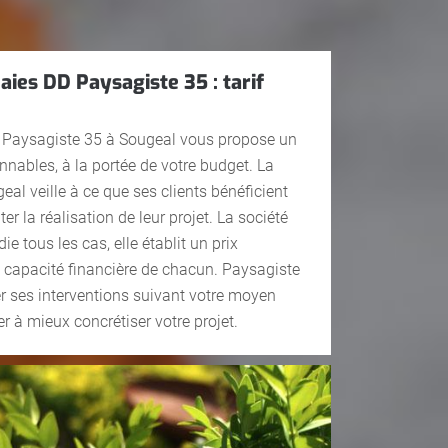
haies DD Paysagiste 35 : tarif
D Paysagiste 35 à Sougeal vous propose un
sonnables, à la portée de votre budget. La
geal veille à ce que ses clients bénéficient
ter la réalisation de leur projet. La société
ie tous les cas, elle établit un prix
a capacité financière de chacun. Paysagiste
r ses interventions suivant votre moyen
er à mieux concrétiser votre projet.