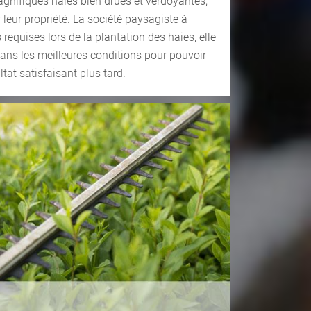
gnifiques haies bien drues et verdoyantes,
r leur propriété. La société paysagiste à
requises lors de la plantation des haies, elle
ans les meilleures conditions pour pouvoir
ltat satisfaisant plus tard.