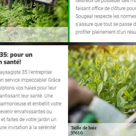
désireux de posséder des ma
faisant office de clôture pou
Sougeal respecte les normes 
s’assure que tout se passe d
profiter pleinement d’un résu
 35: pour un
n santé!
aysagiste 35 l'entreprise
r un service impeccable! Grâce
lptons vos haies pour leur
rantissant leur santé. Une
 harmonieuse et embellit votre
 devenir envahissantes ou
t faites de votre jardin un
ne invitation à la sérénité!