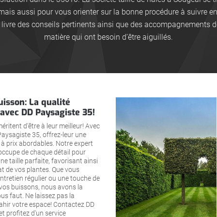
mais aussi pour vous orienter sur la bonne procédure à suivre e
l livre des conseils pertinents ainsi que des accompagnements de
matière qui ont besoin d’être aiguillés.
uisson: La qualité
 avec DD Paysagiste 35!
ritent d'être à leur meilleur! Avec
 Paysagiste 35, offrez-leur une
é à prix abordables. Notre expert
'occupe de chaque détail pour
e taille parfaite, favorisant ainsi
lat de vos plantes. Que vous
ntretien régulier ou une touche de
 vos buissons, nous avons la
ous faut. Ne laissez pas la
ahir votre espace! Contactez DD
t profitez d'un service