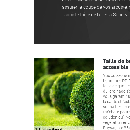
assurer la coupe de vos arbuste, 
société taille de haies à Sougea
Taille de b
accessible
Vos buissons mé
le jardinier DD
taille de qualit
du jardinage s
vous garantir un
la santé et l'éc
souhaitiez un e
fraîcheur pour
solution qu'il v
végétation env
Paysagiste 35 e