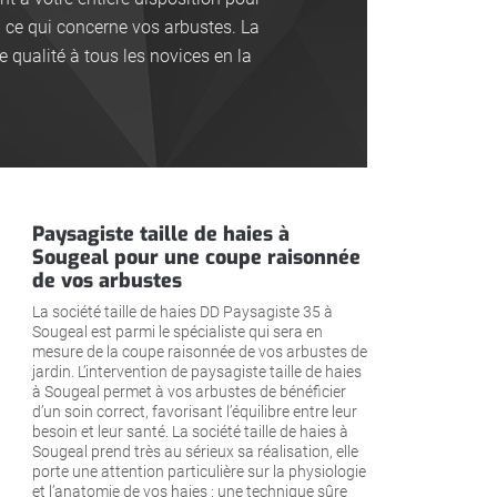
n ce qui concerne vos arbustes. La
 qualité à tous les novices en la
Paysagiste taille de haies à
Sougeal pour une coupe raisonnée
de vos arbustes
La société taille de haies DD Paysagiste 35 à
Sougeal est parmi le spécialiste qui sera en
mesure de la coupe raisonnée de vos arbustes de
jardin. L’intervention de paysagiste taille de haies
à Sougeal permet à vos arbustes de bénéficier
d’un soin correct, favorisant l’équilibre entre leur
besoin et leur santé. La société taille de haies à
Sougeal prend très au sérieux sa réalisation, elle
porte une attention particulière sur la physiologie
et l’anatomie de vos haies : une technique sûre