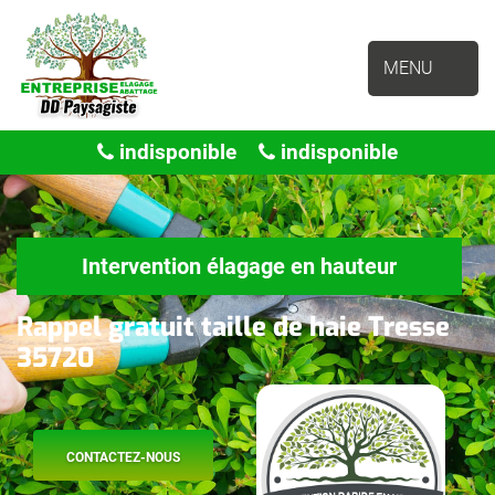
MENU
indisponible
indisponible
Intervention élagage en hauteur
Rappel gratuit taille de haie Tresse
35720
CONTACTEZ-NOUS