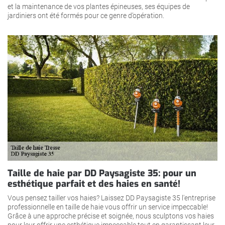
et la maintenance de vos plantes épineuses, ses équipes de
jardiniers ont été formés pour ce genre d’opération.
Taille de haie par DD Paysagiste 35: pour un
esthétique parfait et des haies en santé!
Vous pensez tailler vos haies? Laissez DD Paysagiste 35 l'entreprise
professionnelle en taille de haie vous offrir un service impeccable!
Grâce à une approche précise et soignée, nous sculptons vos haies
pour leur offrir une esthétique impeccable tout en garantissant leur