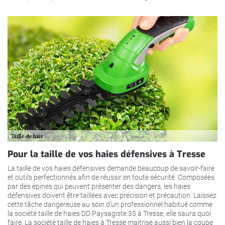
Pour la taille de vos haies défensives à Tresse
La taille de vos haies défensives demande beaucoup de savoir-faire
et outils perfectionnés afin de réussir en toute sécurité. Composées
par des épines qui peuvent présenter des dangers, les haies
défensives doivent être taillées avec précision et précaution. Laissez
cette tâche dangereuse au soin d’un professionnel habitué comme
la société taille de haies DD Paysagiste 35 à Tresse, elle saura quoi
faire. La société taille de haies à Tresse maitrise aussi bien la coupe