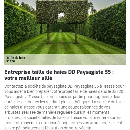
Entreprise taille de haies DD Paysagiste 35 :
votre meilleur allié
Contactez la société de paysagiste DD Paysagiste 35 à Tresse pour
vous aider à bien préparer votre projet taille de haies dans le 35720.
Paysagiste à Tresse taille vos haies de jardin pour augmenter leur
durée de vie tout en les rendant plus esthétiques. La société de taille
de haies à Tresse vous garantit une coupe raisonnée de vos
arbustes, réalisée de manière régulière durant les moments
propices. La société tailles de haies à Tresse vous orientera sur les
meilleurs moyens d’entretenir à long termes vos arbustes, elle peut
suivre périodiquement l’évolution de votre végétal.