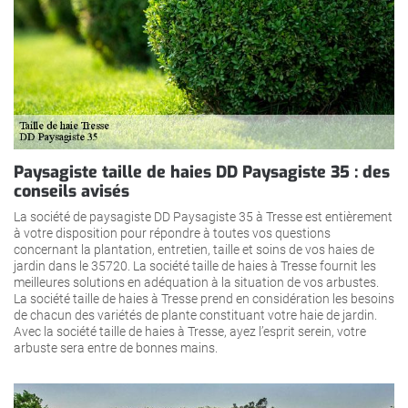
Paysagiste taille de haies DD Paysagiste 35 : des
conseils avisés
La société de paysagiste DD Paysagiste 35 à Tresse est entièrement
à votre disposition pour répondre à toutes vos questions
concernant la plantation, entretien, taille et soins de vos haies de
jardin dans le 35720. La société taille de haies à Tresse fournit les
meilleures solutions en adéquation à la situation de vos arbustes.
La société taille de haies à Tresse prend en considération les besoins
de chacun des variétés de plante constituant votre haie de jardin.
Avec la société taille de haies à Tresse, ayez l’esprit serein, votre
arbuste sera entre de bonnes mains.