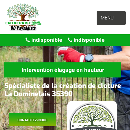
MENU
indisponible
indisponible
Intervention élagage en hauteur
Spécialiste de la création de cloture
La Dominelais 35390
CONTACTEZ-NOUS