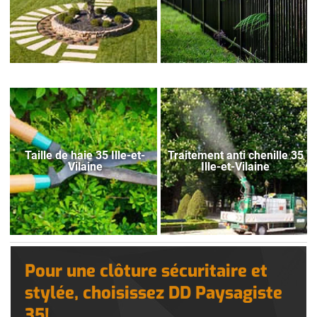
Taille de haie 35 Ille-et-
Traitement anti chenille 35
Vilaine
Ille-et-Vilaine
Pour une clôture sécuritaire et
stylée, choisissez DD Paysagiste
35!