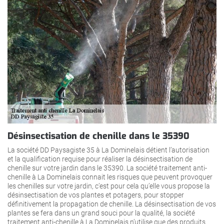
Désinsectisation de chenille dans le 35390
La société DD Paysagiste 35 à La Dominelais détient l’autorisation
et la qualification requise pour réaliser la désinsectisation de
chenille sur votre jardin dans le 35390. La société traitement anti-
chenille à La Dominelais connait les risques que peuvent provoquer
les chenilles sur votre jardin, c’est pour cela qu’elle vous propose la
désinsectisation de vos plantes et potagers, pour stopper
définitivement la propagation de chenille. La désinsectisation de vos
plantes se fera dans un grand souci pour la qualité, la société
traitement anti-chenille à La Dominelais n’utilise que des produits