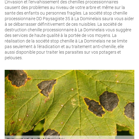
L’invasion et l’envahissement des chenilles processionnaires
causent des problèmes au niveau de votre arbre et même sur la
sante des enfants ou personnes fragiles. La société stop chenille
processionnaire DD Paysagiste 35 à La Dominelais saura vous aider
à se débarrasser définitivement de ces nuisibles. La société de
destruction chenille processionnaire à La Dominelais vous suggère
des services de haute qualité à la portée de vos moyens. La
réalisation de la société stop chenille à La Dominelais ne se limite
pas seulement à l’éradication et au traitement anti-chenille, elle
aussi disponible pour traiter les parasites sur vos potagers et
pelouses.