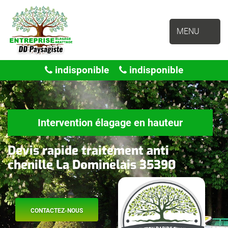
MENU
indisponible
indisponible
Intervention élagage en hauteur
Devis rapide traitement anti
chenille La Dominelais 35390
CONTACTEZ-NOUS