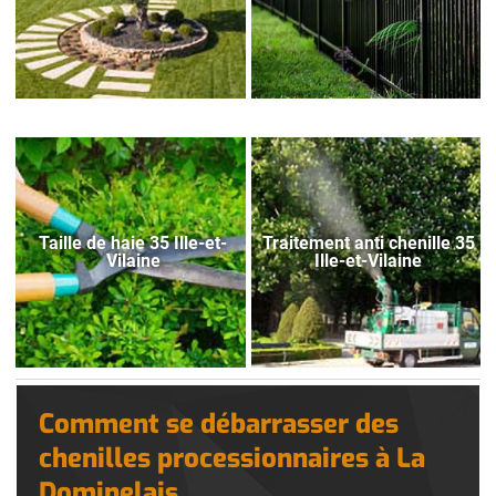
Taille de haie 35 Ille-et-
Traitement anti chenille 35
Vilaine
Ille-et-Vilaine
Comment se débarrasser des
chenilles processionnaires à La
Dominelais