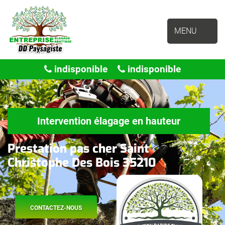
MENU
indisponible
indisponible
Intervention élagage en hauteur
Prestation pas cher Saint
Christophe Des Bois 35210
CONTACTEZ-NOUS