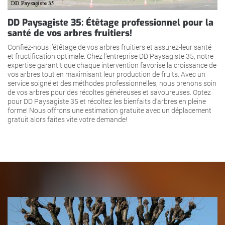
DD Paysagiste 35: Étêtage professionnel pour la
santé de vos arbres fruitiers!
Confiez-nous l’étêtage de vos arbres fruitiers et assurez-leur santé
et fructification optimale. Chez l'entreprise DD Paysagiste 35, notre
expertise garantit que chaque intervention favorise la croissance de
vos arbres tout en maximisant leur production de fruits. Avec un
service soigné et des méthodes professionnelles, nous prenons soin
de vos arbres pour des récoltes généreuses et savoureuses. Optez
pour DD Paysagiste 35 et récoltez les bienfaits d’arbres en pleine
forme! Nous offrons une estimation gratuite avec un déplacement
gratuit alors faites vite votre demande!