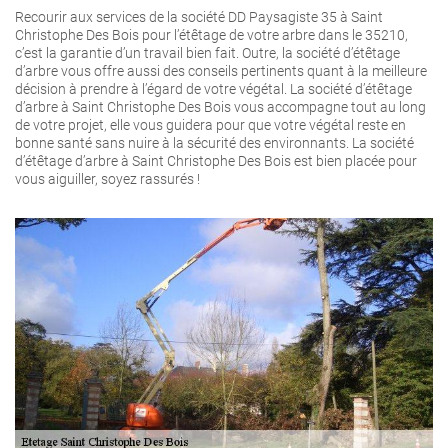
Recourir aux services de la société DD Paysagiste 35 à Saint
Christophe Des Bois pour l’étêtage de votre arbre dans le 35210,
c’est la garantie d’un travail bien fait. Outre, la société d’étêtage
d’arbre vous offre aussi des conseils pertinents quant à la meilleure
décision à prendre à l’égard de votre végétal. La société d’étêtage
d’arbre à Saint Christophe Des Bois vous accompagne tout au long
de votre projet, elle vous guidera pour que votre végétal reste en
bonne santé sans nuire à la sécurité des environnants. La société
d’étêtage d’arbre à Saint Christophe Des Bois est bien placée pour
vous aiguiller, soyez rassurés !