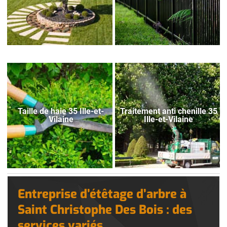
Taille de haie 35 Ille-et-
Traitement anti chenille 35
Vilaine
Ille-et-Vilaine
Entreprise d’étêtage d’arbre à
Saint Christophe Des Bois : des
services variés