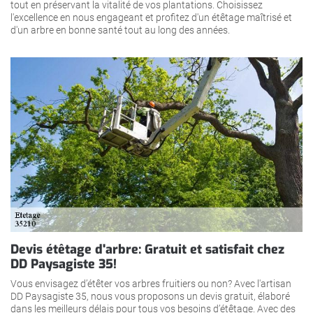
tout en préservant la vitalité de vos plantations. Choisissez
l'excellence en nous engageant et profitez d'un étêtage maîtrisé et
d'un arbre en bonne santé tout au long des années.
Devis étêtage d'arbre: Gratuit et satisfait chez
DD Paysagiste 35!
Vous envisagez d’étêter vos arbres fruitiers ou non? Avec l'artisan
DD Paysagiste 35, nous vous proposons un devis gratuit, élaboré
dans les meilleurs délais pour tous vos besoins d’étêtage. Avec des