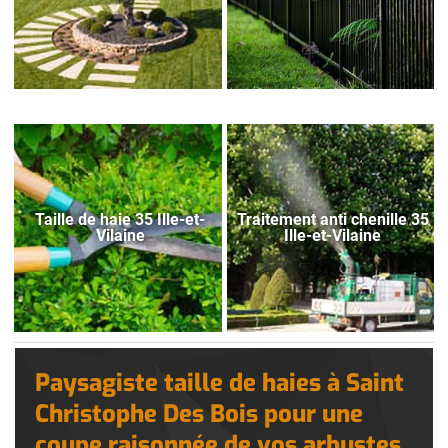
Taille de haie 35 Ille-et-
Traitement anti chenille 35
Vilaine
Ille-et-Vilaine
Paysagiste taille de haies à Saint
Christophe Des Bois pour une
coupe raisonnée de vos arbustes