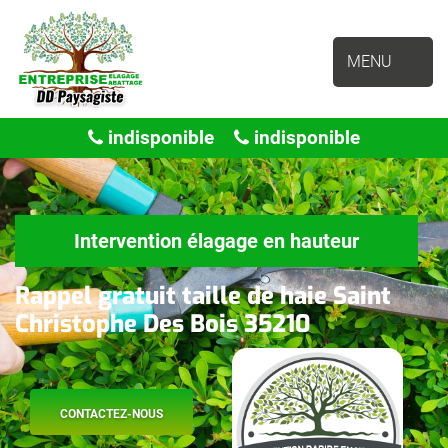
MENU
indisponible
indisponible
Intervention élagage en hauteur
Rappel gratuit taille de haie Saint
Christophe Des Bois 35210
CONTACTEZ-NOUS