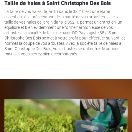
Taille de haies à Saint Christophe Des Bois
La taille de vos haies de jardin dans le 35210 est une étape
essentielle à la préservation de la santé de vos arbustes. Utile, la
taille de vos haies de jardin dans le 35210 permet un entretien, un
équilibre et bien évidemment une forme harmonieuse de vos
arbustes. La société de taille de haies DD Paysagiste 35 à Saint
Christophe Des Bois se met à votre profit pour effectuer suivant les
normes la coupe de vos arbustes. Avec la société taille de haies à
Saint Christophe Des Bois, vos arbustes seront entre de bonnes
mains et vous serrez bien accompagnés.