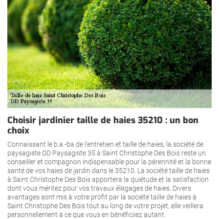
Choisir jardinier taille de haies 35210 : un bon
choix
Connaissant le b.a.-ba de l’entretien et taille de haies, la société de
paysagiste DD Paysagiste 35 à Saint Christophe Des Bois reste un
conseiller et compagnon indispensable pour la pérennité et la bonne
santé de vos haies de jardin dans le 35210. La société taille de haies
à Saint Christophe Des Bois apportera la quiétude et la satisfaction
dont vous méritez pour vos travaux élagages de haies. Divers
avantages sont mis à votre profit par la société taille de haies à
Saint Christophe Des Bois tout au long de votre projet, elle veillera
personnellement à ce que vous en bénéficiiez autant.